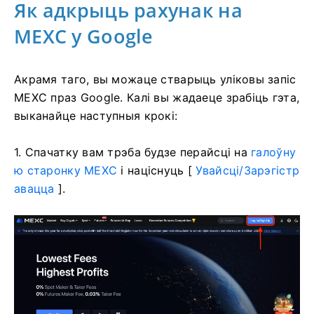
Як адкрыць рахунак на
MEXC у Google
Акрамя таго, вы можаце стварыць уліковы запіс
MEXC праз Google.
Калі вы жадаеце зрабіць гэта,
выканайце наступныя крокі:
1. Спачатку вам трэба будзе перайсці на
галоўну
ю старонку MEXC
і націснуць [
Увайсці/Зарэгістр
авацца
].