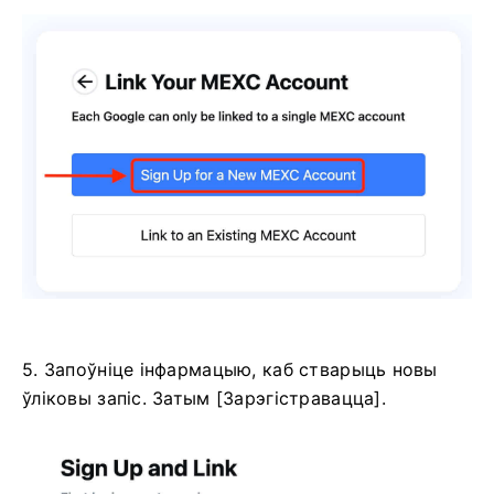
5. Запоўніце інфармацыю, каб стварыць новы
ўліковы запіс.
Затым [Зарэгістравацца].