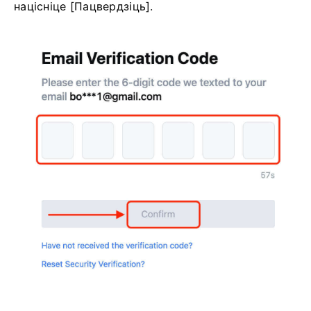
націсніце [Пацвердзіць].