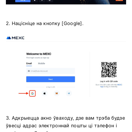
2. Націсніце на кнопку [Google].
3. Адкрыецца акно ўваходу, дзе вам трэба будзе
ўвесці адрас электроннай пошты ці тэлефон і