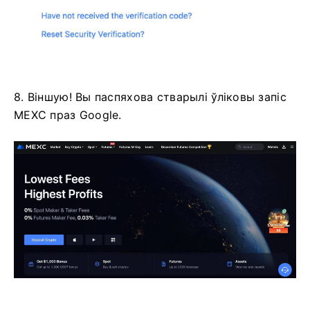
8. Віншую!
Вы паспяхова стварылі ўліковы запіс
MEXC праз Google.