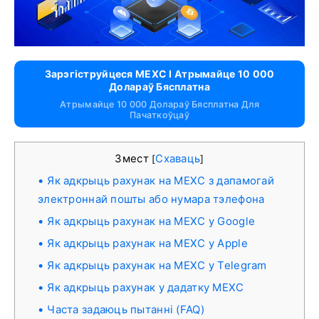
Зарэгіструйцеся MEXC І Атрымайце 10 000
Долараў Бясплатна
Атрымайце 10 000 Долараў Бясплатна Для
Пачаткоўцаў
Змест
Схаваць
[
]
Як адкрыць рахунак на MEXC з дапамогай
электроннай пошты або нумара тэлефона
Як адкрыць рахунак на MEXC у Google
Як адкрыць рахунак на MEXC у Apple
Як адкрыць рахунак на MEXC у Telegram
Як адкрыць рахунак у дадатку MEXC
Часта задаюць пытанні (FAQ)