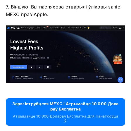
7. Віншую!
Вы паспяхова стварылі ўліковы запіс
MEXC праз Apple.
Зарэгіструйцеся MEXC І Атрымайце 10 000 Дола
Раў Бясплатна
Атрымайце 10 000 Долараў Бясплатна Для Пачаткоўца
Ў