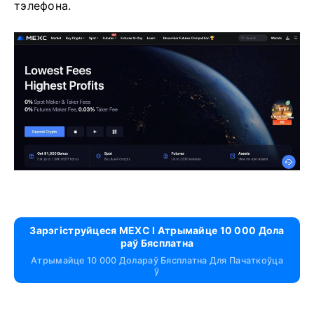
тэлефона.
Зарэгіструйцеся MEXC І Атрымайце 10 000 Дола
Раў Бясплатна
Атрымайце 10 000 Долараў Бясплатна Для Пачаткоўца
Ў