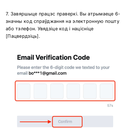
7. Завяршыце працэс праверкі.
Вы атрымаеце 6-
значны код спраўджання на электронную пошту
або тэлефон.
Увядзіце код і націсніце
[Пацвердзіць].