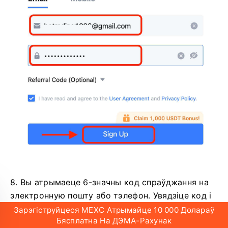
8. Вы атрымаеце 6-значны код спраўджання на
электронную пошту або тэлефон.
Увядзіце код і
націсніце [Пацвердзіць].
Зарэгіструйцеся MEXC Атрымайце 10 000 Долараў
Бясплатна На ДЭМА-Рахунак