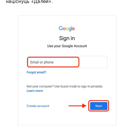
націснуць «Далей».