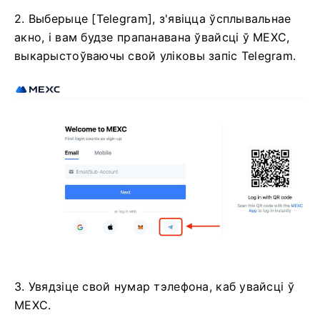
2. Выберыце [Telegram], з'явіцца ўсплывальнае
акно, і вам будзе прапанавана ўвайсці ў MEXC,
выкарыстоўваючы свой уліковы запіс Telegram.
3. Увядзіце свой нумар тэлефона, каб увайсці ў
MEXC.