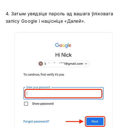
4. Затым увядзіце пароль ад вашага ўліковага
запісу Google і націсніце «Далей».