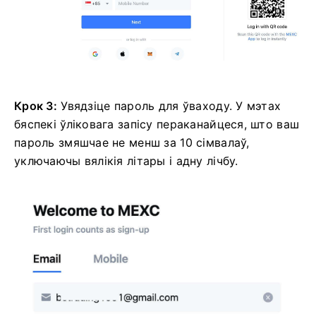
Крок 3:
Увядзіце пароль для ўваходу.
У мэтах
бяспекі ўліковага запісу пераканайцеся, што ваш
пароль змяшчае не менш за 10 сімвалаў,
уключаючы вялікія літары і адну лічбу.