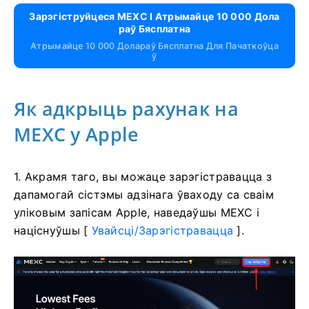
Зарэгіструйцеся MEXC І Атрымайце 10 000 Дола
Раў Бясплатна
Атрымайце 10 000 Долараў Бясплатна Для Пачаткоўца
Ў
Як адкрыць рахунак на
MEXC у Apple
1. Акрамя таго, вы можаце зарэгістравацца з
дапамогай сістэмы адзінага ўваходу са сваім
уліковым запісам Apple, наведаўшы MEXC і
націснуўшы [
Увайсці/Зарэгістравацца
].