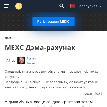
Беларуская
Рэгістрацыя MEXC
Дом
MEXC Дэма-рахунак
Adrian
Аўтар
Walker
Спецыяліст па аперацыях абмену крыптавалют і сістэмах
рахункаў
Засяроджаны на абменных аперацыях, сістэмах уліковых
запісаў і працоўных працэсах крыпта-транзакцый.
26.01.2024
У дынамічным свеце гандлю крыптавалютамі