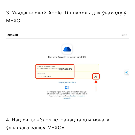
3. Увядзіце свой Apple ID і пароль для ўваходу ў
MEXC.
4. Націсніце «Зарэгістравацца для новага
ўліковага запісу MEXC».