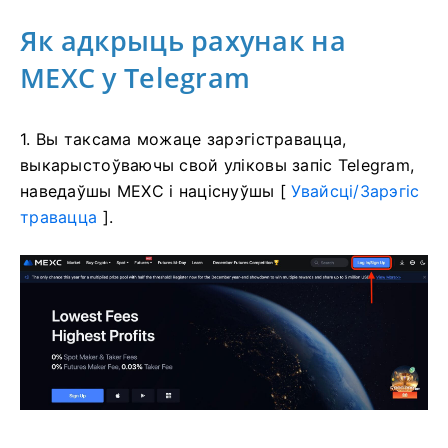
Як адкрыць рахунак на
MEXC у Telegram
1. Вы таксама можаце зарэгістравацца,
выкарыстоўваючы свой уліковы запіс Telegram,
наведаўшы MEXC і націснуўшы [
Увайсці/Зарэгіс
травацца
].