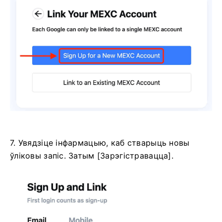
7. Увядзіце інфармацыю, каб стварыць новы
ўліковы запіс.
Затым [Зарэгістравацца].