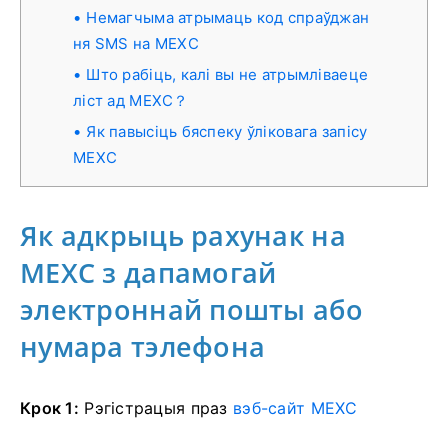
Немагчыма атрымаць код спраўджан
ня SMS на MEXC
Што рабіць, калі вы не атрымліваеце
ліст ад MEXC？
Як павысіць бяспеку ўліковага запісу
MEXC
Як адкрыць рахунак на
MEXC з дапамогай
электроннай пошты або
нумара тэлефона
Крок 1:
Рэгістрацыя праз
вэб-сайт MEXC