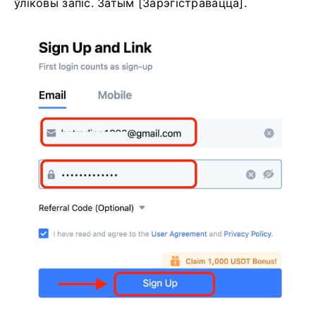
ўліковы запіс.
Затым [Зарэгістравацца].