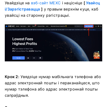
Увайдзіце на
вэб-сайт MEXC
і націсніце
[
Увайсц
і/Зарэгістравацца
]
у правым верхнім куце, каб
увайсці на старонку рэгістрацыі.
Крок 2:
Увядзіце нумар мабільнага тэлефона або
адрас электроннай пошты і пераканайцеся, што
нумар тэлефона або адрас электроннай пошты
сапраўдныя.