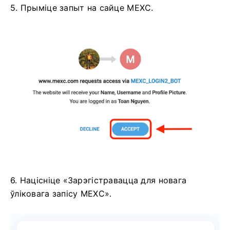
5. Прыміце запыт на сайце MEXC.
6. Націсніце «Зарэгістравацца для новага
ўліковага запісу MEXC».