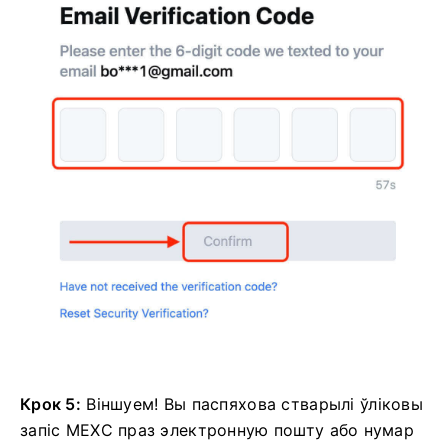
Крок 5:
Віншуем!
Вы паспяхова стварылі ўліковы
запіс MEXC праз электронную пошту або нумар