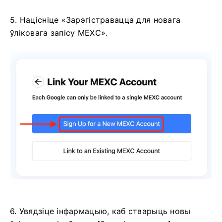
5. Націсніце «Зарэгістравацца для новага
ўліковага запісу MEXC».
6. Увядзіце інфармацыю, каб стварыць новы