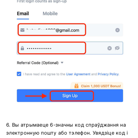
6. Вы атрымаеце 6-значны код спраўджання на
электронную пошту або тэлефон.
Увядзіце код і