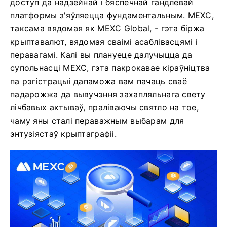
доступ да надзейнай і бяспечнай гандлёвай
платформы з'яўляецца фундаментальным. MEXC,
таксама вядомая як MEXC Global, - гэта біржа
крыптавалют, вядомая сваімі асаблівасцямі і
перавагамі. Калі вы плануеце далучыцца да
супольнасці MEXC, гэта пакрокавае кіраўніцтва
па рэгістрацыі дапаможа вам пачаць сваё
падарожжа да вывучэння захапляльнага свету
лічбавых актываў, праліваючы святло на тое,
чаму яны сталі пераважным выбарам для
энтузіястаў крыптаграфіі.