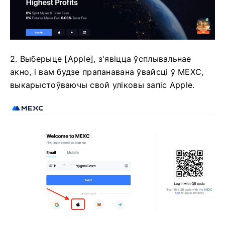
2. Выберыце [Apple], з'явіцца ўсплывальнае
акно, і вам будзе прапанавана ўвайсці ў MEXC,
выкарыстоўваючы свой уліковы запіс Apple.