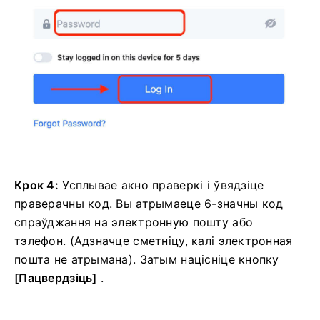
Крок 4:
Усплывае акно праверкі і ўвядзіце
праверачны код.
Вы атрымаеце 6-значны код
спраўджання на электронную пошту або
тэлефон.
(Адзначце сметніцу, калі электронная
пошта не атрымана).
Затым націсніце
кнопку
[Пацвердзіць]
.