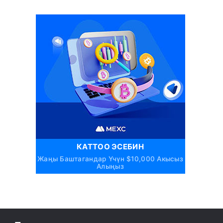
КАТТОО ЭСЕБИН
Жаңы Баштагандар Үчүн $10,000 Акысыз
Алыңыз