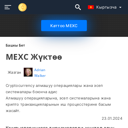
Кыргызча
Каттоо MEXC
Башкы Бет
MEXC Жүктөө
Adrian
Жазган
Walker
Cryptocurrency алмашуу операциялары жана эсеп
системалары боюнча адис
Алмашуу операцияларына, эсеп системаларына жана
крипто транзакцияларынын иш процесстерине басым
жасайт.
23.01.2024