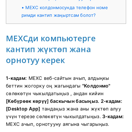
MEXC колдонмосунда телефон номе
римди кантип жаңыртсам болот?
MEXCди компьютерге
кантип жүктөп жана
орнотуу керек
1-кадам:
MEXC веб-сайтын ачып, алдыңкы
беттин жогорку оң жагындагы
"Колдонмо"
сөлөкөтүн чыкылдатыңыз , андан кийин
[Көбүрөөк көрүү] баскычын басыңыз.
2-кадам:
[Desktop App]
тандаңыз
жана аны жүктөп алуу
үчүн терезе сөлөкөтүн чыкылдатыңыз.
3-кадам:
MEXC ачып, орнотууну аягына чыгарыңыз.