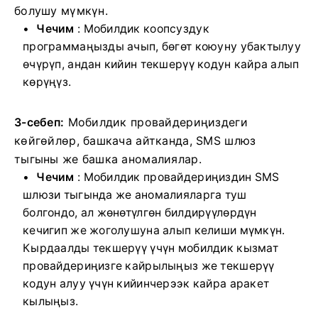
болушу мүмкүн.
Чечим
: Мобилдик коопсуздук
программаңызды ачып, бөгөт коюуну убактылуу
өчүрүп, андан кийин текшерүү кодун кайра алып
көрүңүз.
3-себеп:
Мобилдик провайдериңиздеги
көйгөйлөр, башкача айтканда, SMS шлюз
тыгыны же башка аномалиялар.
Чечим
: Мобилдик провайдериңиздин SMS
шлюзи тыгында же аномалияларга туш
болгондо, ал жөнөтүлгөн билдирүүлөрдүн
кечигип же жоголушуна алып келиши мүмкүн.
Кырдаалды текшерүү үчүн мобилдик кызмат
провайдериңизге кайрылыңыз же текшерүү
кодун алуу үчүн кийинчерээк кайра аракет
кылыңыз.