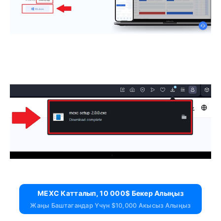
MEXC Катталып, 10 000$ Бекер Алыңыз
Жаңы Баштагандар Үчүн $10,000 Акысыз Алыңыз