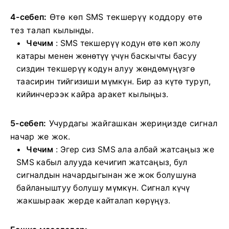
4-себеп:
Өтө көп SMS текшерүү коддору өтө
тез талап кылынды.
Чечим
: SMS текшерүү кодун өтө көп жолу
катары менен жөнөтүү үчүн баскычты басуу
сиздин текшерүү кодун алуу жөндөмүңүзгө
таасирин тийгизиши мүмкүн.
Бир аз күтө туруп,
кийинчерээк кайра аракет кылыңыз.
5-себеп:
Учурдагы жайгашкан жериңизде сигнал
начар же жок.
Чечим
: Эгер сиз SMS ала албай жатсаңыз же
SMS кабыл алууда кечигип жатсаңыз, бул
сигналдын начардыгынан же жок болушуна
байланыштуу болушу мүмкүн.
Сигнал күчү
жакшыраак жерде кайталап көрүңүз.