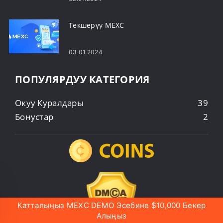
Текшерүү MEXC
03.01.2024
ПОПУЛЯРДУУ КАТЕГОРИЯ
Окуу Куралдары
39
Бонустар
2
Катталыңыз MEXC DEMO Эсебине $10,000 Бекер
Алыңыз