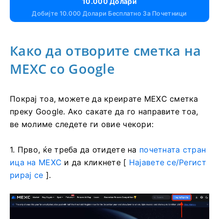
10.000 Долари
Добијте 10.000 Долари Бесплатно За Почетници
Како да отворите сметка на
MEXC со Google
Покрај тоа, можете да креирате MEXC сметка
преку Google.
Ако сакате да го направите тоа,
ве молиме следете ги овие чекори:
1. Прво, ќе треба да отидете на
почетната стран
ица на MEXC
и да кликнете [
Најавете се/Регист
рирај се
].