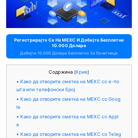
Регистрирајте Се На MEXC И Добијте Бесплатни
10.000 Долари
Добијте 10.000 Долари Бесплатно За Почетници
Содржина
Крие
[
]
Како да отворите сметка на MEXC со е-по
шта или телефонски број
Како да отворите сметка на MEXC со Goog
le
Како да отворите сметка на MEXC со Appl
e
Како да отворите сметка на MEXC со Teleg