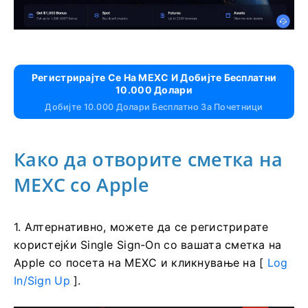
Регистрирајте Се На MEXC И Добијте Бесплатни
10.000 Долари
Добијте 10.000 Долари Бесплатно За Почетници
Како да отворите сметка на
MEXC со Apple
1. Алтернативно, можете да се регистрирате
користејќи Single Sign-On со вашата сметка на
Apple со посета на MEXC и кликнување на [
Log
In/Sign Up
].