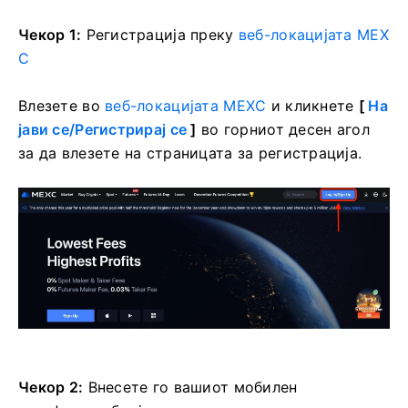
Чекор 1:
Регистрација преку
веб-локацијата MEX
C
Влезете во
веб-локацијата MEXC
и кликнете
[
На
јави се/Регистрирај се
]
во горниот десен агол
за да влезете на страницата за регистрација.
Чекор 2:
Внесете го вашиот мобилен