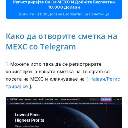
Регистрирајте Се На MEXC И Добијте Бесплатни
10.000 Долари
Добијте 10.000 Долари Бесплатно За Почетници
Како да отворите сметка на
MEXC со Telegram
1. Можете исто така да се регистрирате
користејќи ја вашата сметка на Telegram со
посета на MEXC и кликнување на [
Најави/Регис
трирај се
].