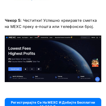
Чекор 5:
Честитки!
Успешно креиравте сметка
на MEXC преку е-пошта или телефонски број.
Регистрирајте Се На MEXC И Добијте Бесплатни