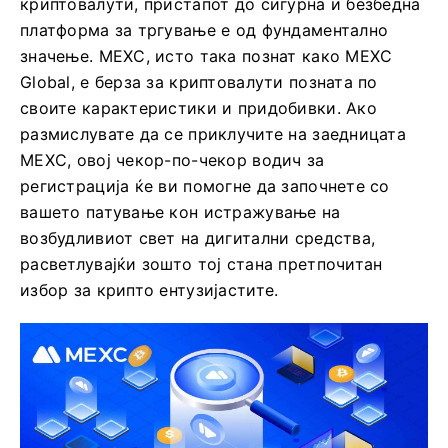
криптовалути, пристапот до сигурна и безбедна
платформа за тргување е од фундаментално
значење. MEXC, исто така познат како MEXC
Global, е берза за криптовалути позната по
своите карактеристики и придобивки. Ако
размислувате да се приклучите на заедницата
MEXC, овој чекор-по-чекор водич за
регистрација ќе ви помогне да започнете со
вашето патување кон истражување на
возбудливиот свет на дигитални средства,
расветлувајќи зошто тој стана претпочитан
избор за крипто ентузијастите.