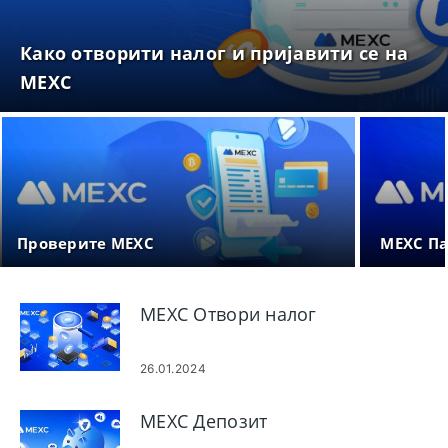
Како отворити налог и пријавити се на
MEXC
Проверите MEXC
MEXC Па
MEXC Отвори налог
26.01.2024
MEXC Депозит