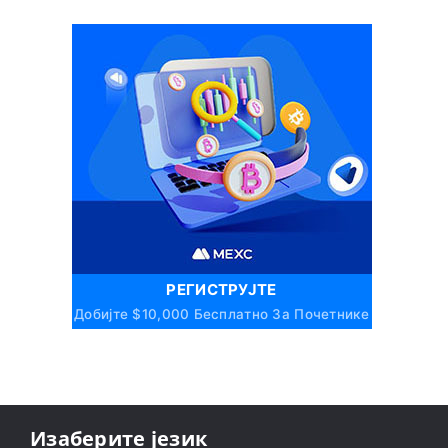
РЕГИСТРУЈТЕ
Добијте $10,000 Бесплатно За Почетнике
Изаберите језик