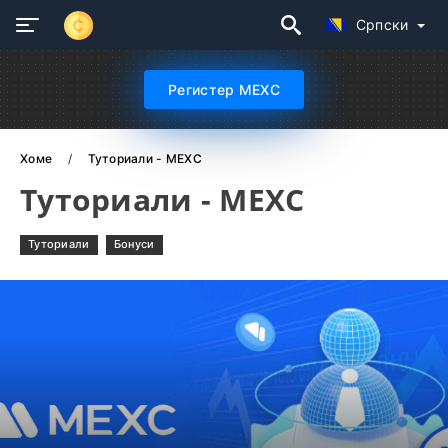
Српски
Регистер MEXC
Хоме
Туториали - MEXC
Туториали - MEXC
Туториали
Бонуси