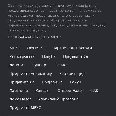
Ова публикација је маркетиншка комуникација и не
представља савет за инвестирање или истраживање.
Његов садржај представља опште ставове наших
стручњака и не узима у обзир личне прилике
појединачних читалаца, искуство улагања или тренутну
финансијску ситуацију.
Unofficial website of the MEXC
MEXC
Око MEXC
Партнерски Програм
Регистровати
Повући
Пријавите Се
Депозит
Суппорт
Ревиев
Преузмите Апликацију
Верификација
Пријавите Се
Пријави Се
Рачун
Партнери
Контакт
Отвори Налог
ФАК
Демо Налог
Упућивање Програма
Преузмите MEXC