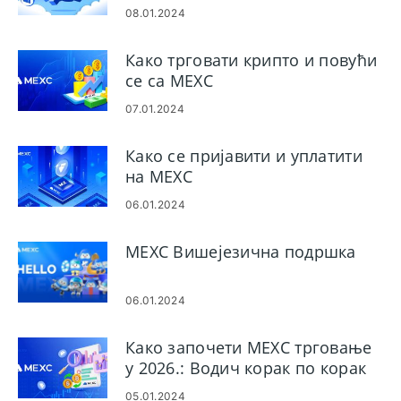
08.01.2024
Како трговати крипто и повући
се са MEXC
07.01.2024
Како се пријавити и уплатити
на MEXC
06.01.2024
MEXC Вишејезична подршка
06.01.2024
Како започети MEXC трговање
у 2026.: Водич корак по корак
за почетнике
05.01.2024