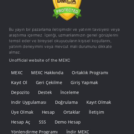
Bu yayın bir pazarlama iletişimidir ve yatırım tavsiyesi veya
araştırma içermez. İçeriği, uzmanlarımızın genel görüşlerini
temsil eder ve bireysel okuyucuların kişisel koşullarını,
yatırım deneyimini veya mevcut mali durumunu dikkate
almaz.
Unofficial website of the MEXC
MEXC
MEXC Hakkında
Ortaklık Programı
Kayıt Ol
Geri Çekilme
Giriş Yapmak
Depozito
Destek
İnceleme
Indir Uygulaması
Doğrulama
Kayıt Olmak
Üye Olmak
Hesap
Ortaklar
İletişim
Hesap Aç
SSS
Demo Hesap
Yönlendirme Programı
İndir MEXC