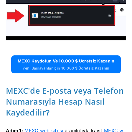
MEXC Kaydolun Ve 10.000 $ Ücretsiz Kazanın
Yeni Başlayanlar Için 10.000 $ Ücretsiz Kazanın
MEXC'de E-posta veya Telefon
Numarasıyla Hesap Nasıl
Kaydedilir?
Adım 1:
MEXC web sitesi
aracılığıyla kayıt
MEXC w