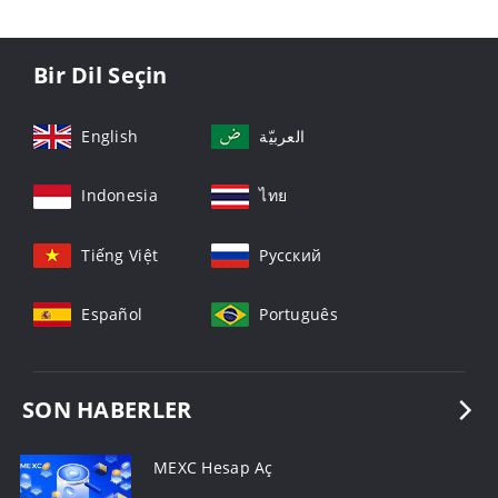
Bir Dil Seçin
English
العربيّة
Indonesia
ไทย
Tiếng Việt
Русский
Español
Português
SON HABERLER
MEXC Hesap Aç