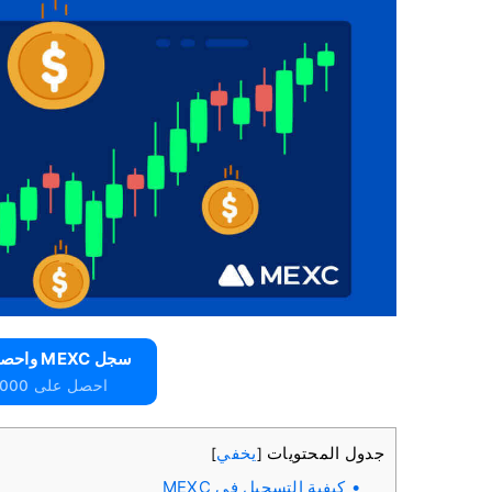
سجل MEXC واحصل على 10000 دولار مجانًا
احصل على 10000 دولار مجانًا للمبتدئين
جدول المحتويات
يخفي
]
[
كيفية التسجيل في MEXC