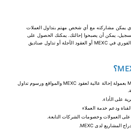
صري يمكن مشاركته مع أي شخص مهتم بتداول العملات
تسجيل، يمكن أن يصبحوا إحالتك.
يمكنك الحصول على
عمولات من الصفقات التي أكملها المدعوون (التداول الفوري في MEXC أو العقود الآجلة أو تداول صناديق
- يمكن أن تتمتع MEXC KOLs بعمولة إحالة عالية لعقود MEXC والمواقع ورسوم تداول
.
لقناة ودعم خدمة العملاء
ج المشاريع لدى MEXC.