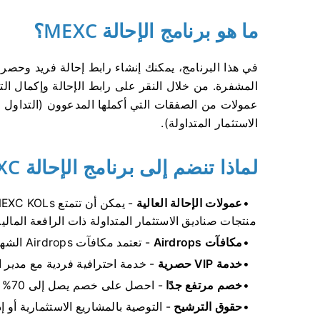
ما هو برنامج الإحالة MEXC؟
في هذا البرنامج، يمكنك إنشاء رابط إحالة فريد وح
المشفرة.
من خلال النقر على رابط الإحالة وإكمال ال
الاستثمار المتداولة).
لماذا تنضم إلى برنامج الإحالة MEXC؟
عمولات الإحالة العالية
منتجات صناديق الاستثمار المتداولة ذات الرافعة المالية
مكافآت Airdrops
- تعتمد مكافآت Airdrops الشهرية على الأداء.
خدمة VIP حصرية
- خدمة احترافية فردية مع مدير ا
خصم مرتفع جدًا
- احصل على خصم يصل إلى 70% على العمولات وخصومات الشركات التابعة.
حقوق الترشيح
- التوصية بالمشاريع الاستثمارية أو إدرا