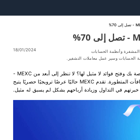
18/01/2024
لمشفرة وأنظمة الحسابات
مة الحسابات وسير عمل معاملات التشفير.
هل تبحث عن فرصة لتضخيم إمكانات التداول الخاصة بك وفتح فوائد لا مثيل لها؟ لا تنظر إلى أبعد من MEXC -
منصة رائدة تمكّن المتداولين من خلال الأدوات والمكافآت المتطورة. تقدم MEXC حاليًا عرضًا ترويجيًا حصريًا يتيح
رتهم في التداول وزيادة أرباحهم بشكل لم يسبق له مثيل.