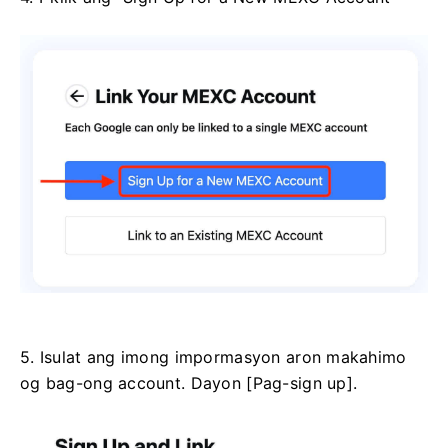
5. Isulat ang imong impormasyon aron makahimo
og bag-ong account.
Dayon [Pag-sign up].