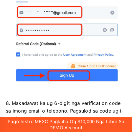
8. Makadawat ka ug 6-digit nga verification code
sa imong email o telepono.
Pagsulod sa code ug i-
klik [Kumpirma].
Pagrehistro MEXC Pagkuha Og $10,000 Nga Libre Sa
DEMO Account