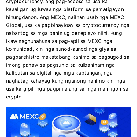
cryptocurrency, ang pag-access sa usa ka
kasaligan ug luwas nga platform sa pamatigayon
hinungdanon. Ang MEXC, nailhan usab nga MEXC
Global, usa ka pagbinayloay sa cryptocurrency nga
nabantog sa mga bahin ug benepisyo niini. Kung
ikaw naghunahuna sa pag-apil sa MEXC nga
komunidad, kini nga sunod-sunod nga giya sa
pagparehistro makatabang kanimo sa pagsugod sa
imong panaw sa pagsuhid sa kulbahinam nga
kalibutan sa digital nga mga kabtangan, nga
naghatag kahayag kung nganong nahimo kini nga
usa ka gipili nga pagpili alang sa mga mahiligon sa
crypto.