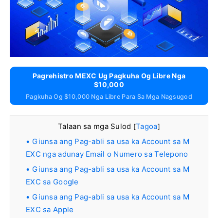
Pagrehistro MEXC Ug Pagkuha Og Libre Nga
$10,000
Pagkuha Og $10,000 Nga Libre Para Sa Mga Nagsugod
Talaan sa mga Sulod
Tagoa
[
]
Giunsa ang Pag-abli sa usa ka Account sa M
EXC nga adunay Email o Numero sa Telepono
Giunsa ang Pag-abli sa usa ka Account sa M
EXC sa Google
Giunsa ang Pag-abli sa usa ka Account sa M
EXC sa Apple