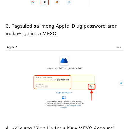
3. Pagsulod sa imong Apple ID ug password aron
maka-sign in sa MEXC.
4. I-klik ang "Sign Up for a New MEXC Account"