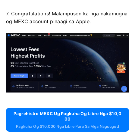
7. Congratulations!
Malampuson ka nga nakamugna
og MEXC account pinaagi sa Apple.
Pagrehistro MEXC Ug Pagkuha Og Libre Nga $10,0
00
Pagkuha Og $10,000 Nga Libre Para Sa Mga Nagsugod