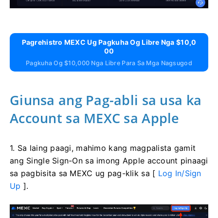
Pagrehistro MEXC Ug Pagkuha Og Libre Nga $10,0
00
Pagkuha Og $10,000 Nga Libre Para Sa Mga Nagsugod
Giunsa ang Pag-abli sa usa ka
Account sa MEXC sa Apple
1. Sa laing paagi, mahimo kang magpalista gamit
ang Single Sign-On sa imong Apple account pinaagi
sa pagbisita sa MEXC ug pag-klik sa [
Log In/Sign
Up
].