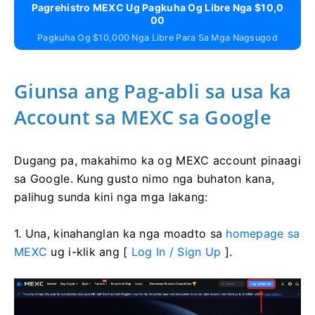
Pagrehistro MEXC Ug Pagkuha Og Libre Nga $10,0
00
Pagkuha Og $10,000 Nga Libre Para Sa Mga Nagsugod
Giunsa ang Pag-abli sa usa ka
Account sa MEXC sa Google
Dugang pa, makahimo ka og MEXC account pinaagi
sa Google.
Kung gusto nimo nga buhaton kana,
palihug sunda kini nga mga lakang:
1. Una, kinahanglan ka nga moadto sa
homepage sa
MEXC
ug i-klik ang [
Log In / Sign Up
].