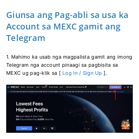
Giunsa ang Pag-abli sa usa ka
Account sa MEXC gamit ang
Telegram
1. Mahimo ka usab nga magpalista gamit ang imong
Telegram nga account pinaagi sa pagbisita sa
MEXC ug pag-klik sa [
Log In / Sign Up
].