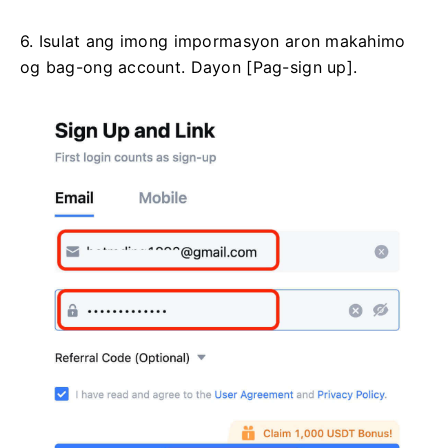
6. Isulat ang imong impormasyon aron makahimo
og bag-ong account.
Dayon [Pag-sign up].