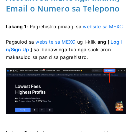
Email o Numero sa Telepono
Lakang 1:
Pagrehistro pinaagi sa
website sa MEXC
Pagsulod sa
website sa MEXC
ug i-klik
ang [
Log I
n/Sign Up
]
sa ibabaw nga tuo nga suok aron
makasulod sa panid sa pagrehistro.