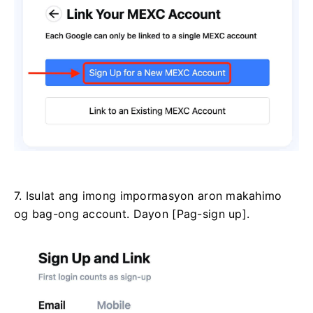
7. Isulat ang imong impormasyon aron makahimo
og bag-ong account.
Dayon [Pag-sign up].