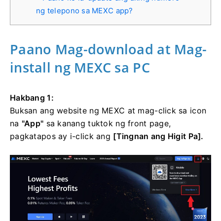
ng telepono sa MEXC app?
Paano Mag-download at Mag-
install ng MEXC sa PC
Hakbang 1:
Buksan ang website ng MEXC at mag-click sa icon
na
"App"
sa kanang tuktok ng front page,
pagkatapos ay i-click ang
[Tingnan ang Higit Pa].