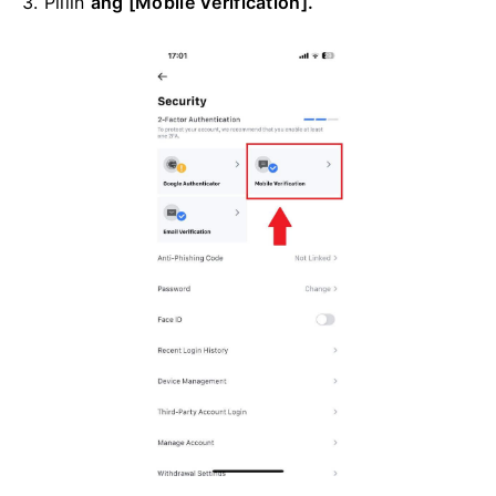
3. Piliin
ang [Mobile Verification].