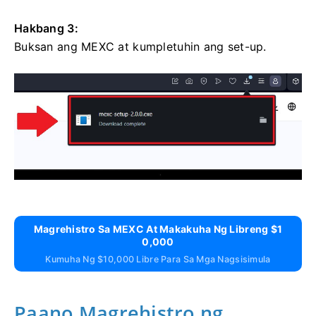
Hakbang 3:
Buksan ang MEXC at kumpletuhin ang set-up.
Magrehistro Sa MEXC At Makakuha Ng Libreng $1
0,000
Kumuha Ng $10,000 Libre Para Sa Mga Nagsisimula
Paano Magrehistro ng