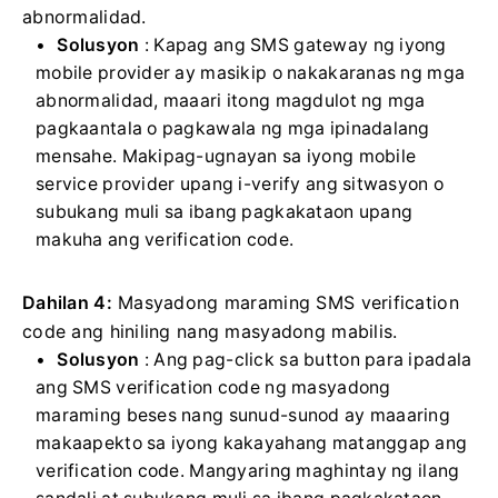
abnormalidad.
Solusyon
: Kapag ang SMS gateway ng iyong
mobile provider ay masikip o nakakaranas ng mga
abnormalidad, maaari itong magdulot ng mga
pagkaantala o pagkawala ng mga ipinadalang
mensahe.
Makipag-ugnayan sa iyong mobile
service provider upang i-verify ang sitwasyon o
subukang muli sa ibang pagkakataon upang
makuha ang verification code.
Dahilan 4:
Masyadong maraming SMS verification
code ang hiniling nang masyadong mabilis.
Solusyon
: Ang pag-click sa button para ipadala
ang SMS verification code ng masyadong
maraming beses nang sunud-sunod ay maaaring
makaapekto sa iyong kakayahang matanggap ang
verification code.
Mangyaring maghintay ng ilang