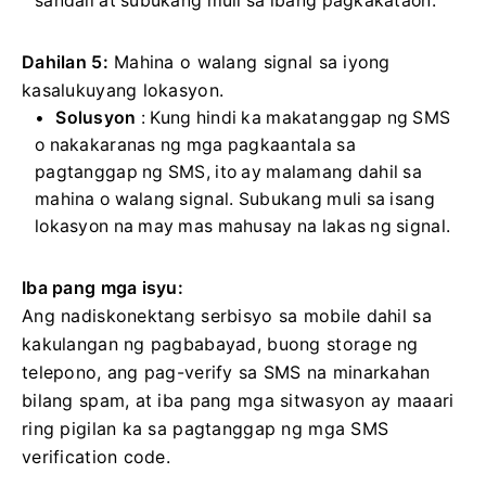
sandali at subukang muli sa ibang pagkakataon.
Dahilan 5:
Mahina o walang signal sa iyong
kasalukuyang lokasyon.
Solusyon
: Kung hindi ka makatanggap ng SMS
o nakakaranas ng mga pagkaantala sa
pagtanggap ng SMS, ito ay malamang dahil sa
mahina o walang signal.
Subukang muli sa isang
lokasyon na may mas mahusay na lakas ng signal.
Iba pang mga isyu:
Ang nadiskonektang serbisyo sa mobile dahil sa
kakulangan ng pagbabayad, buong storage ng
telepono, ang pag-verify sa SMS na minarkahan
bilang spam, at iba pang mga sitwasyon ay maaari
ring pigilan ka sa pagtanggap ng mga SMS
verification code.