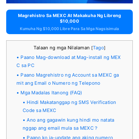
Magrehistro Sa MEXC At Makakuha Ng Libreng
$10,000
Kumuha Ng $10,000 Libre Para Sa Mga Nagsisimula
Talaan ng mga Nilalaman
Tago
[
]
Paano Mag-download at Mag-install ng MEX
C sa PC
Paano Magrehistro ng Account sa MEXC ga
mit ang Email o Numero ng Telepono
Mga Madalas Itanong (FAQ)
Hindi Makatanggap ng SMS Verification
Code sa MEXC
Ano ang gagawin kung hindi mo natata
nggap ang email mula sa MEXC？
Paano ko ia-update ang aking numero