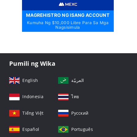
MAGREHISTRO NG ISANG ACCOUNT
Kumuha Ng $10,000 Libre Para Sa Mga
Nagsisimula
Pumili ng Wika
English
العربيّة
Indonesia
ไทย
Tiếng Việt
Русский
Español
Português