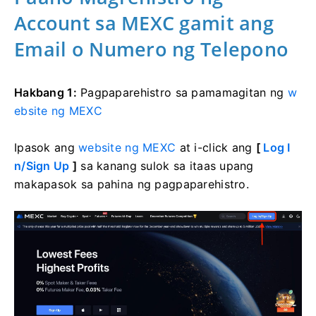
Account sa MEXC gamit ang
Email o Numero ng Telepono
Hakbang 1:
Pagpaparehistro sa pamamagitan ng
w
ebsite ng MEXC
Ipasok ang
website ng MEXC
at i-click ang
[
Log I
n/Sign Up
]
sa kanang sulok sa itaas upang
makapasok sa pahina ng pagpaparehistro.