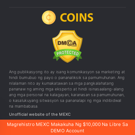
Ang publikasyong ito ay isang komunikasyon sa marketing at
hindi bumubuo ng payo o pananaliksik sa pamumuhunan. Ang
nilalaman nito ay kumakatawan sa mga pangkalahatang
pananaw ng aming mga eksperto at hindi isinasaalang-alang
ang mga personal na kalagayan, karanasan sa pamumuhunan,
o kasalukuyang sitwasyon sa pananalapi ng mga indibidwal
na mambabasa.
Unofficial website of the MEXC
Magrehistro MEXC Makakuha Ng $10,000 Na Libre Sa
MEXC
Mga MEXC
Affiliate Program
DEMO Account