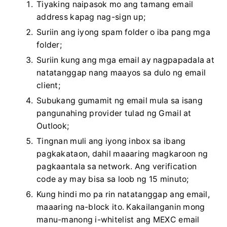
Tiyaking naipasok mo ang tamang email
address kapag nag-sign up;
Suriin ang iyong spam folder o iba pang mga
folder;
Suriin kung ang mga email ay nagpapadala at
natatanggap nang maayos sa dulo ng email
client;
Subukang gumamit ng email mula sa isang
pangunahing provider tulad ng Gmail at
Outlook;
Tingnan muli ang iyong inbox sa ibang
pagkakataon, dahil maaaring magkaroon ng
pagkaantala sa network.
Ang verification
code ay may bisa sa loob ng 15 minuto;
Kung hindi mo pa rin natatanggap ang email,
maaaring na-block ito.
Kakailanganin mong
manu-manong i-whitelist ang MEXC email