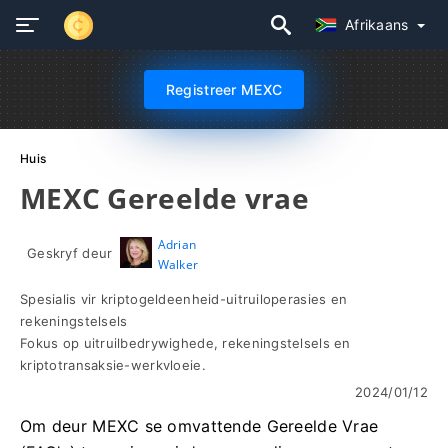
Afrikaans
Registreer MEXC
Huis
MEXC Gereelde vrae
Adrian
Geskryf deur
Walker
Spesialis vir kriptogeldeenheid-uitruiloperasies en
rekeningstelsels
Fokus op uitruilbedrywighede, rekeningstelsels en
kriptotransaksie-werkvloeie.
2024/01/12
Om deur MEXC se omvattende Gereelde Vrae