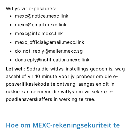
Witlys vir e-posadres:
mexc@notice.mexc.link
mexc@email.mexc.link
mexc@info.mexc.link
mexc_official@email.mexc.link
do_not_reply@mailer.mexc.sg
dontreply@notification.mexc.link
Let wel
: Sodra die witlys-instellings gedoen is, wag
asseblief vir 10 minute voor jy probeer om die e-
posverifikasiekode te ontvang, aangesien dit 'n
rukkie kan neem vir die witlys om vir sekere e-
posdiensverskaffers in werking te tree.
Hoe om MEXC-rekeningsekuriteit te