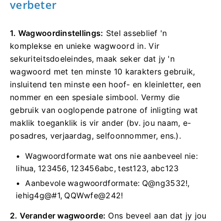
verbeter
1. Wagwoordinstellings:
Stel asseblief 'n
komplekse en unieke wagwoord in.
Vir
sekuriteitsdoeleindes, maak seker dat jy 'n
wagwoord met ten minste 10 karakters gebruik,
insluitend ten minste een hoof- en kleinletter, een
nommer en een spesiale simbool.
Vermy die
gebruik van ooglopende patrone of inligting wat
maklik toeganklik is vir ander (bv. jou naam, e-
posadres, verjaardag, selfoonnommer, ens.).
Wagwoordformate wat ons nie aanbeveel nie:
lihua, 123456, 123456abc, test123, abc123
Aanbevole wagwoordformate: Q@ng3532!,
iehig4g@#1, QQWwfe@242!
2. Verander wagwoorde:
Ons beveel aan dat jy jou