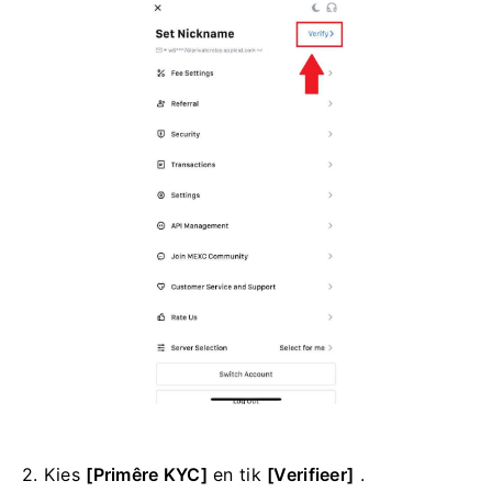
2. Kies
[Primêre KYC]
en tik
[Verifieer]
.