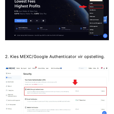
2. Kies MEXC/Google Authenticator vir opstelling.