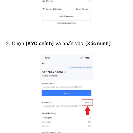
2. Chọn
[KYC chính]
và nhấn vào
[Xác minh]
.