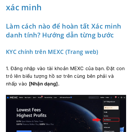
xác minh
Làm cách nào để hoàn tất Xác minh
danh tính?
Hướng dẫn từng bước
KYC chính trên MEXC (Trang web)
1. Đăng nhập vào tài khoản MEXC của bạn.
Đặt con
trỏ lên biểu tượng hồ sơ trên cùng bên phải và
nhấp vào
[Nhận dạng].