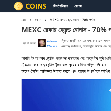
টিউটোরিয়াল
বোনাস
হোম
বোনাস
MEXC রেফার ফ্রেন্ড বোনাস - 70% পর্যন্ত
MEXC রেফার ফ্রেন্ড বোনাস - 70% পর
ক্রিপ্টোকারেন্সি এক্সচেঞ্জ অপারেশন এবং অ্যাকাউ
Adrian
দ্বারা লিখিত
Walker
এক্সচেঞ্জ অপারেশন, অ্যাকাউন্ট সিস্টেম এবং 
আপনি কি আপনার ট্রেডিং সম্ভাবনা বাড়ানোর এবং অতুলনীয় সুবিধাগু
ট্রেডারদেরকে অত্যাধুনিক টুলস এবং পুরষ্কার দিয়ে শক্তিশালী করে
তাদের ট্রেডিং অভিজ্ঞতা উন্নত করতে এবং তাদের উপার্জনকে সর্বা