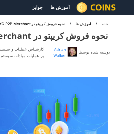
آموزش ها
جوایز
خانه
آموزش ها
نحوه فروش کریپتو در MEXC P2P Merchant
نحوه فروش کریپتو در MEXC P2P Merchant
کارشناس عملیات و سیستم
Adrian
نوشته شده توسط
Walker
بر عملیات مبادله، سیستم