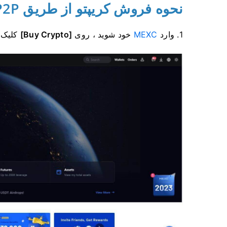
نحوه فروش کریپتو از طریق P2P در MEXC (وب سایت)
1. وارد
MEXC
خود شوید ، روی
[Buy Crypto]
کلیک 