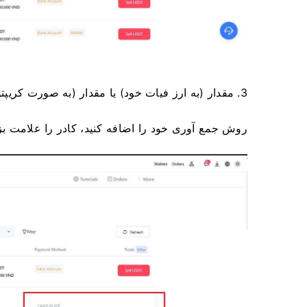
3. مقدار (به ارز فیات خود) یا مقدار (به صورت کریپتو) را که می خواهید بفروشید وارد کنید.
روش جمع آوری خود را اضافه کنید، کادر را علامت ب