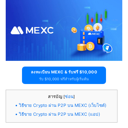
ลงทะเบียน MEXC & รับฟรี $10,000
รับ $10,000 ฟรีสำหรับผู้เริ่มต้น
สารบัญ
ซ่อน
[
]
วิธีขาย Crypto ผ่าน P2P บน MEXC (เว็บไซต์)
วิธีขาย Crypto ผ่าน P2P บน MEXC (แอป)