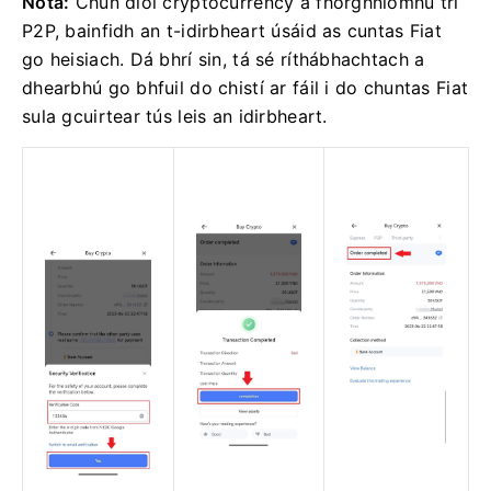
Nóta:
Chun díol cryptocurrency a fhorghníomhú trí
P2P, bainfidh an t-idirbheart úsáid as cuntas Fiat
go heisiach.
Dá bhrí sin, tá sé ríthábhachtach a
dhearbhú go bhfuil do chistí ar fáil i do chuntas Fiat
sula gcuirtear tús leis an idirbheart.