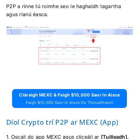
P2P a rinne tú roimhe seo le haghaidh tagartha
agus rianú éasca.
Cláraigh MEXC & Faigh $10,000 Saor In Aisce
Faigh $10,000 Saor In Aisce Do Thosaitheoirí
Díol Crypto trí P2P ar MEXC (App)
1. Oscail do app MEXC agus cliceáil ar
[Tuilleadh].