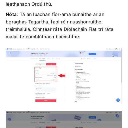
leathanach Ordú thú.
Nóta:
Tá an luachan fíor-ama bunaithe ar an
bpraghas Tagartha, faoi réir nuashonruithe
tréimhsiúla.
Cinntear ráta Díolacháin Fiat trí ráta
malairte comhlúthach bainistithe.