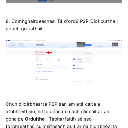
8. Comhghairdeachas!
Tá d'ordú P2P Díol curtha i
gcrích go rathúil.
Chun d’idirbhearta P2P san am atá caite a
athbhreithniú, níl le déanamh ach cliceáil ar an
gcnaipe
Orduithe
.
Tabharfaidh sé seo
forbhreathnú cuimsitheach duit ar na hidirbhearta