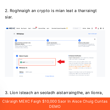
2. Roghnaigh an crypto is mian leat a tharraingt
siar.
3. Líon isteach an seoladh aistarraingthe, an líonra,
agus an méid a tharraingt siar ansin cliceáil
[Cuir
Cláraigh MEXC Faigh $10,000 Saor In Aisce Chuig Cuntas
isteach].
DEMO