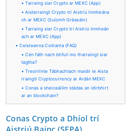
Tarraing siar Crypto ar MEXC (App)
Aistarraingt Crypto trí Aistriú Inmheána
ch ar MEXC (Suíomh Gréasáin)
Tarraing siar Crypto trí Aistriú Inmheán
ach ar MEXC (App)
Ceisteanna Coitianta (FAQ)
Cén fáth nach bhfuil mo tharraingt siar
tagtha?
Treoirlínte Tábhachtach maidir le Aista
rraingtí Cryptocurrency ar Ardán MEXC
Conas a sheiceáilim stádas an idirbhirt
ar an blockchain?
Conas Crypto a Dhíol trí
Aistriú Bainc (SEPA)