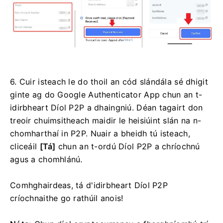
6. Cuir isteach le do thoil an cód slándála sé dhigit
ginte ag do Google Authenticator App chun an t-
idirbheart Díol P2P a dhaingniú. Déan tagairt don
treoir chuimsitheach maidir le heisiúint slán na n-
chomharthaí in P2P.
Nuair a bheidh tú isteach,
cliceáil
[Tá]
chun an t-ordú Díol P2P a chríochnú
agus a chomhlánú.
Comhghairdeas, tá d'idirbheart Díol P2P
críochnaithe go rathúil anois!