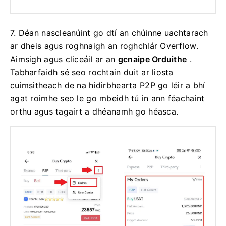
7. Déan nascleanúint go dtí an chúinne uachtarach
ar dheis agus roghnaigh an roghchlár Overflow.
Aimsigh agus cliceáil ar an
gcnaipe Orduithe
.
Tabharfaidh sé seo rochtain duit ar liosta
cuimsitheach de na hidirbhearta P2P go léir a bhí
agat roimhe seo le go mbeidh tú in ann féachaint
orthu agus tagairt a dhéanamh go héasca.