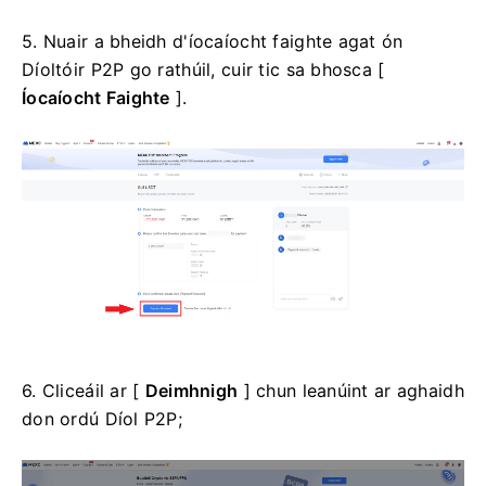
5. Nuair a bheidh d'íocaíocht faighte agat ón
Díoltóir P2P go rathúil, cuir tic sa bhosca [
Íocaíocht Faighte
].
6. Cliceáil ar [
Deimhnigh
] chun leanúint ar aghaidh
don ordú Díol P2P;