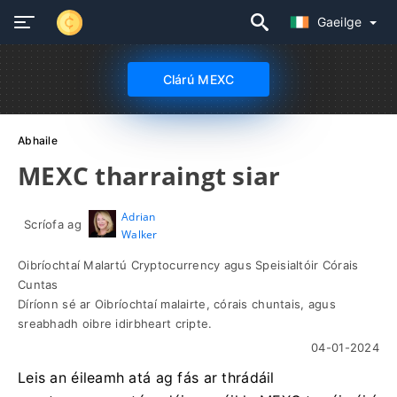
Gaeilge
Clárú MEXC
Abhaile
MEXC tharraingt siar
Adrian
Scríofa ag
Walker
Oibríochtaí Malartú Cryptocurrency agus Speisialtóir Córais
Cuntas
Díríonn sé ar Oibríochtaí malairte, córais chuntais, agus
sreabhadh oibre idirbheart cripte.
04-01-2024
Leis an éileamh atá ag fás ar thrádáil