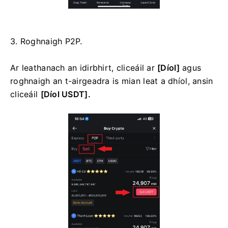
3. Roghnaigh P2P.
Ar leathanach an idirbhirt, cliceáil ar
[Díol]
agus
roghnaigh an t-airgeadra is mian leat a dhíol, ansin
cliceáil
[Díol USDT].