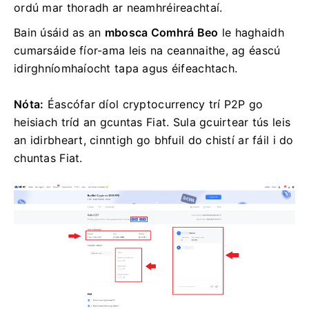
ordú mar thoradh ar neamhréireachtaí.
Bain úsáid as an
mbosca Comhrá Beo
le haghaidh
cumarsáide fíor-ama leis na ceannaithe, ag éascú
idirghníomhaíocht tapa agus éifeachtach.
Nóta:
Éascófar díol cryptocurrency trí P2P go
heisiach tríd an gcuntas Fiat.
Sula gcuirtear tús leis
an idirbheart, cinntigh go bhfuil do chistí ar fáil i do
chuntas Fiat.