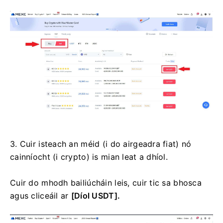
3. Cuir isteach an méid (i do airgeadra fiat) nó
cainníocht (i crypto) is mian leat a dhíol.
Cuir do mhodh bailiúcháin leis, cuir tic sa bhosca
agus cliceáil ar
[Díol USDT].