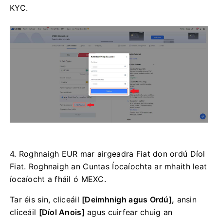
KYC.
4. Roghnaigh EUR mar airgeadra Fiat don ordú Díol
Fiat.
Roghnaigh an Cuntas Íocaíochta ar mhaith leat
íocaíocht a fháil ó MEXC.
Tar éis sin, cliceáil
[Deimhnigh agus Ordú],
ansin
cliceáil
[Díol Anois]
agus cuirfear chuig an