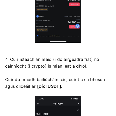
4. Cuir isteach an méid (i do airgeadra fiat) nó
cainníocht (i crypto) is mian leat a dhíol.
Cuir do mhodh bailiúcháin leis, cuir tic sa bhosca
agus cliceáil ar
[Díol USDT].