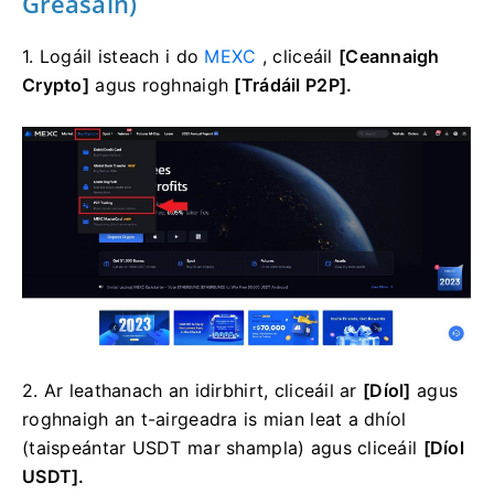
Gréasáin)
1. Logáil isteach i do
MEXC
, cliceáil
[Ceannaigh
Crypto]
agus roghnaigh
[Trádáil P2P].
2. Ar leathanach an idirbhirt, cliceáil ar
[Díol]
agus
roghnaigh an t-airgeadra is mian leat a dhíol
(taispeántar USDT mar shampla) agus cliceáil
[Díol
USDT].