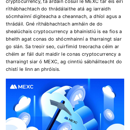
cryptocurrency, tá ardáin cosúil le MEXC tar éis éirí
ríthábhachtach do thrádálaithe atá ag iarraidh
sócmhainní digiteacha a cheannach, a dhíol agus a
thrádáil. Gné ríthábhachtach amháin de do
shealúchais cryptocurrency a bhainistiú is ea fios a
bheith agat conas do shócmhainní a tharraingt siar
go slán. Sa treoir seo, cuirfimid treoracha céim ar
chéim ar fáil duit maidir le conas cryptocurrency a
tharraingt siar ó MEXC, ag cinntiú sábháilteacht do
chistí le linn an phróisis.