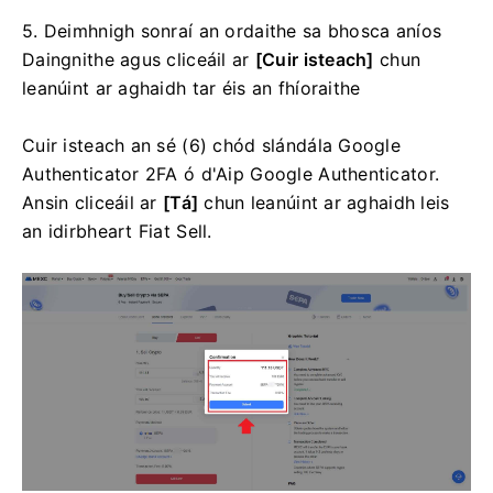
5. Deimhnigh sonraí an ordaithe sa bhosca aníos
Daingnithe agus cliceáil ar
[Cuir isteach]
chun
leanúint ar aghaidh tar éis an fhíoraithe
Cuir isteach an sé (6) chód slándála Google
Authenticator 2FA ó d'Aip Google Authenticator.
Ansin cliceáil ar
[Tá]
chun leanúint ar aghaidh leis
an idirbheart Fiat Sell.