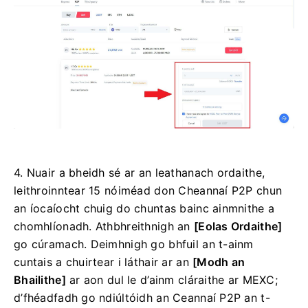
4. Nuair a bheidh sé ar an leathanach ordaithe,
leithroinntear 15 nóiméad don Cheannaí P2P chun
an íocaíocht chuig do chuntas bainc ainmnithe a
chomhlíonadh.
Athbhreithnigh an
[Eolas Ordaithe]
go cúramach.
Deimhnigh go bhfuil an t-ainm
cuntais a chuirtear i láthair ar an
[Modh an
Bhailithe]
ar aon dul le d’ainm cláraithe ar MEXC;
d’fhéadfadh go ndiúltóidh an Ceannaí P2P an t-