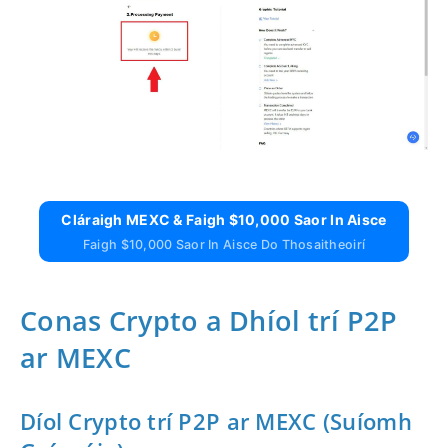
Cláraigh MEXC & Faigh $10,000 Saor In Aisce
Faigh $10,000 Saor In Aisce Do Thosaitheoirí
Conas Crypto a Dhíol trí P2P
ar MEXC
Díol Crypto trí P2P ar MEXC (Suíomh