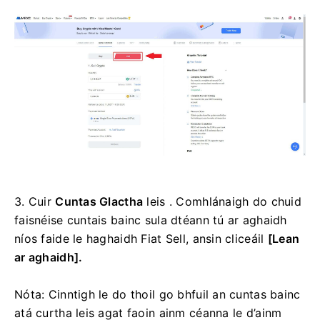
3.
Cuir
Cuntas Glactha
leis .
Comhlánaigh do chuid
faisnéise cuntais bainc sula dtéann tú ar aghaidh
níos faide le haghaidh Fiat Sell, ansin cliceáil
[Lean
ar aghaidh].
Nóta: Cinntigh le do thoil go bhfuil an cuntas bainc
atá curtha leis agat faoin ainm céanna le d’ainm