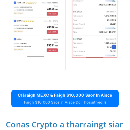
Cláraigh MEXC & Faigh $10,000 Saor In Aisce
Faigh $10,000 Saor In Aisce Do Thosaitheoirí
Conas Crypto a tharraingt siar