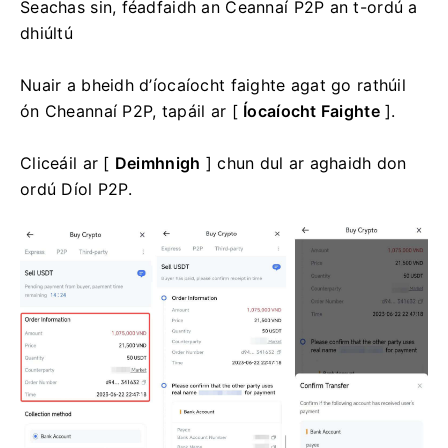
Seachas sin, féadfaidh an Ceannaí P2P an t-ordú a
dhiúltú
Nuair a bheidh d’íocaíocht faighte agat go rathúil
ón Cheannaí P2P, tapáil ar [
Íocaíocht Faighte
].
Cliceáil ar [
Deimhnigh
] chun dul ar aghaidh don
ordú Díol P2P.