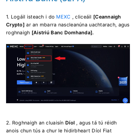
1. Logáil isteach i do
MEXC
, cliceáil
[Ceannaigh
Crypto]
ar an mbarra nascleanúna uachtarach, agus
roghnaigh
[Aistriú Banc Domhanda].
2. Roghnaigh an cluaisín
Díol
, agus tá tú réidh
anois chun tús a chur le hidirbheart Díol Fiat