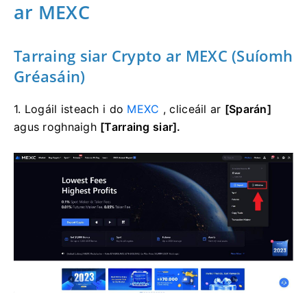
ar MEXC
Tarraing siar Crypto ar MEXC (Suíomh
Gréasáin)
1. Logáil isteach i do
MEXC
, cliceáil ar
[Sparán]
agus roghnaigh
[Tarraing siar].