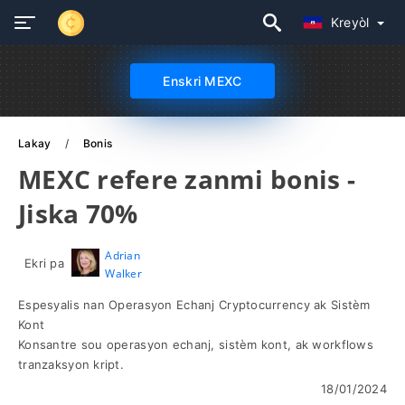
Kreyòl
Enskri MEXC
Lakay
Bonis
MEXC refere zanmi bonis -
Jiska 70%
Adrian
Ekri pa
Walker
Espesyalis nan Operasyon Echanj Cryptocurrency ak Sistèm
Kont
Konsantre sou operasyon echanj, sistèm kont, ak workflows
tranzaksyon kript.
18/01/2024