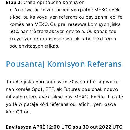
Etap 3:
Chita epi touche komisyon
Yon fwa ou te vin tounen yon patnè MEXC avèk
siksè, ou ka voye lyen referans ou bay zanmi epi fè
komès nan MEXC.
Ou pral resevwa komisyon jiska
50% nan frè tranzaksyon envite a.
Ou kapab tou
kreye lyen referans espesyal ak rabè frè diferan
pou envitasyon efikas.
Pousantaj Komisyon Referans
Touche jiska yon komisyon 70% sou frè ki pwodui
nan komès Spot, ETF, ak Futures pou chak nouvo
itilizatè refere avèk siksè bay MEXC.
Envite itilizatè
yo lè w pataje kòd referans ou, afich, lyen, oswa
kòd QR ou.
Envitasyon APRÈ 12:00 UTC sou 30 out 2022 UTC