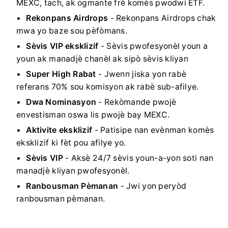
MEXC, tach, ak ogmante frè komès pwodwi ETF.
Rekonpans Airdrops
- Rekonpans Airdrops chak
mwa yo baze sou pèfòmans.
Sèvis VIP eksklizif
- Sèvis pwofesyonèl youn a
youn ak manadjè chanèl ak sipò sèvis kliyan
Super High Rabat
- Jwenn jiska yon rabè
referans 70% sou komisyon ak rabè sub-afilye.
Dwa Nominasyon
- Rekòmande pwojè
envestisman oswa lis pwojè bay MEXC.
Aktivite eksklizif
- Patisipe nan evènman komès
eksklizif ki fèt pou afilye yo.
Sèvis VIP
- Aksè 24/7 sèvis youn-a-yon soti nan
manadjè kliyan pwofesyonèl.
Ranbousman Pèmanan
- Jwi yon peryòd
ranbousman pèmanan.