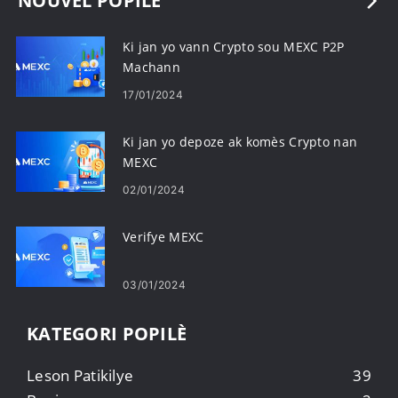
NOUVÈL POPILÈ
Ki jan yo vann Crypto sou MEXC P2P
Machann
17/01/2024
Ki jan yo depoze ak komès Crypto nan
MEXC
02/01/2024
Verifye MEXC
03/01/2024
KATEGORI POPILÈ
Leson Patikilye
39