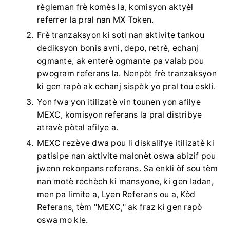
règleman frè komès la, komisyon aktyèl
referrer la pral nan MX Token.
Frè tranzaksyon ki soti nan aktivite tankou
dediksyon bonis avni, depo, retrè, echanj
ogmante, ak enterè ogmante pa valab pou
pwogram referans la.
Nenpòt frè tranzaksyon
ki gen rapò ak echanj sispèk yo pral tou eskli.
Yon fwa yon itilizatè vin tounen yon afilye
MEXC, komisyon referans la pral distribye
atravè pòtal afilye a.
MEXC rezève dwa pou li diskalifye itilizatè ki
patisipe nan aktivite malonèt oswa abizif pou
jwenn rekonpans referans.
Sa enkli òf sou tèm
nan motè rechèch ki mansyone, ki gen ladan,
men pa limite a, Lyen Referans ou a, Kòd
Referans, tèm "MEXC," ak fraz ki gen rapò
oswa mo kle.