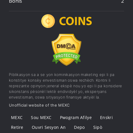
Bonis
2
Piblikasyon sa a se yon kominikasyon maketing epi li pa
konstitye konsèy envestisman oswa rechèch. Kontni li
reprezante opinyon jeneral ekspè nou yo epi li pa konsidere
sikonstans pèsonèl lektè endividyèl yo, eksperyans
envestisman, oswa sitiyasyon finansye aktyèl la.
Unofficial website of the MEXC
MEXC
Sou MEXC
Pwogram Afilye
Enskri
Retire
Ouvri Sesyon An
Depo
Sipò