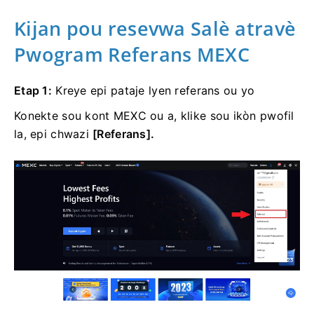
Kijan pou resevwa Salè atravè
Pwogram Referans MEXC
Etap 1:
Kreye epi pataje lyen referans ou yo
Konekte sou kont MEXC ou a, klike sou ikòn pwofil
la, epi chwazi
[Referans].