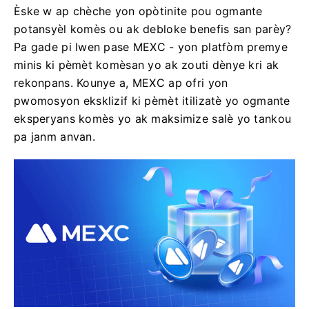
Èske w ap chèche yon opòtinite pou ogmante
potansyèl komès ou ak debloke benefis san parèy?
Pa gade pi lwen pase MEXC - yon platfòm premye
minis ki pèmèt komèsan yo ak zouti dènye kri ak
rekonpans. Kounye a, MEXC ap ofri yon
pwomosyon eksklizif ki pèmèt itilizatè yo ogmante
eksperyans komès yo ak maksimize salè yo tankou
pa janm anvan.