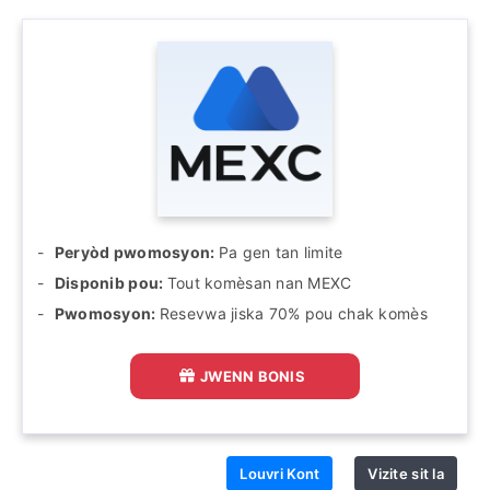
Peryòd pwomosyon:
Pa gen tan limite
Disponib pou:
Tout komèsan nan MEXC
Pwomosyon:
Resevwa jiska 70% pou chak komès
JWENN BONIS
Louvri Kont
Vizite sit la