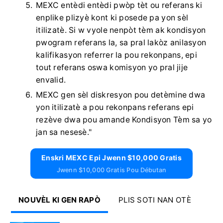
MEXC entèdi entèdi pwòp tèt ou referans ki
enplike plizyè kont ki posede pa yon sèl
itilizatè.
Si w vyole nenpòt tèm ak kondisyon
pwogram referans la, sa pral lakòz anilasyon
kalifikasyon referrer la pou rekonpans, epi
tout referans oswa komisyon yo pral jije
envalid.
MEXC gen sèl diskresyon pou detèmine dwa
yon itilizatè a pou rekonpans referans epi
rezève dwa pou amande Kondisyon Tèm sa yo
jan sa nesesè."
Enskri MEXC Epi Jwenn $10,000 Gratis
Jwenn $10,000 Gratis Pou Débutan
NOUVÈL KI GEN RAPÒ
PLIS SOTI NAN OTÈ