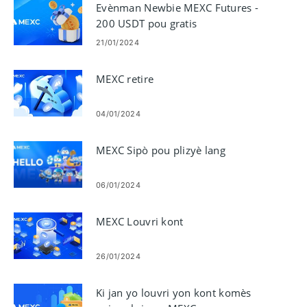
Evènman Newbie MEXC Futures -
200 USDT pou gratis
21/01/2024
MEXC retire
04/01/2024
MEXC Sipò pou plizyè lang
06/01/2024
MEXC Louvri kont
26/01/2024
Ki jan yo louvri yon kont komès