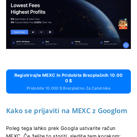
Registrirajte MEXC In Pridobite Brezplačnih 10.00
0 $
Pridobite 10.000 $ Brezplačno Za Začetnike
Kako se prijaviti na MEXC z Googlom
Poleg tega lahko prek Googla ustvarite račun
MEXC.
Če želite to storiti, sledite tem korakom: