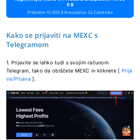
0 $
Pridobite 10.000 $ Brezplačno Za Začetnike
Kako se prijaviti na MEXC s
Telegramom
1. Prijavite se lahko tudi s svojim računom
Telegram, tako da obiščete MEXC in kliknete [
Prija
va/Prijava
].