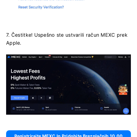
7. Čestitke!
Uspešno ste ustvarili račun MEXC prek
Apple.
Registrirajte MEXC In Pridobite Brezplačnih 10.00