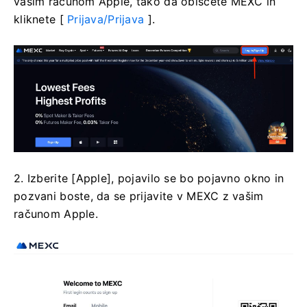
vašim računom Apple, tako da obiščete MEXC in
kliknete [
Prijava/Prijava
].
2. Izberite [Apple], pojavilo se bo pojavno okno in
pozvani boste, da se prijavite v MEXC z vašim
računom Apple.