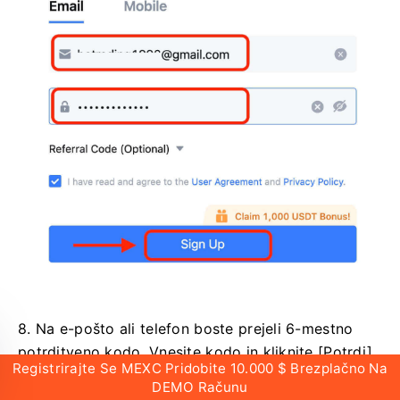
8. Na e-pošto ali telefon boste prejeli 6-mestno
potrditveno kodo.
Vnesite kodo in kliknite [Potrdi].
Registrirajte Se MEXC Pridobite 10.000 $ Brezplačno Na
DEMO Računu