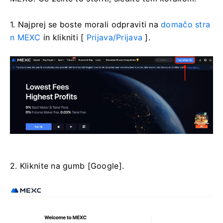
1. Najprej se boste morali odpraviti na
domačo stra
n MEXC
in klikniti [
Prijava/Prijava
].
2. Kliknite na gumb [Google].