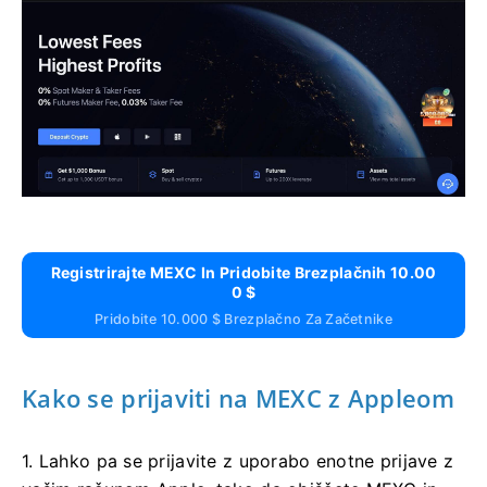
Registrirajte MEXC In Pridobite Brezplačnih 10.00
0 $
Pridobite 10.000 $ Brezplačno Za Začetnike
Kako se prijaviti na MEXC z Appleom
1. Lahko pa se prijavite z uporabo enotne prijave z