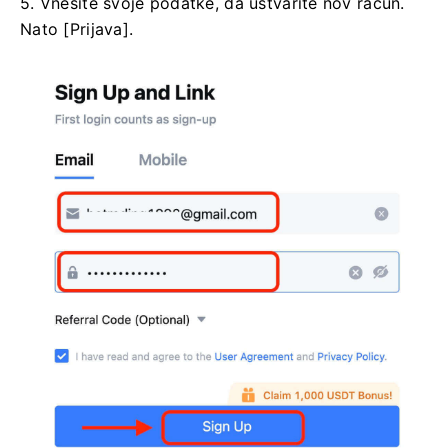
5. Vnesite svoje podatke, da ustvarite nov račun.
Nato [Prijava].