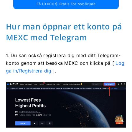
Få 10 000 $ Gratis För Nybörjare
Hur man öppnar ett konto på
MEXC med Telegram
1. Du kan också registrera dig med ditt Telegram-
konto genom att besöka MEXC och klicka på [
Log
ga in/Registrera dig
].