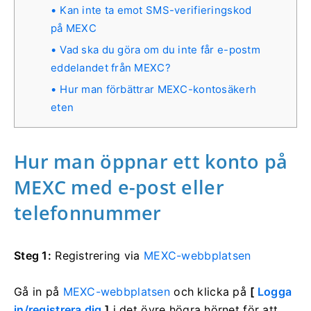
Kan inte ta emot SMS-verifieringskod
på MEXC
Vad ska du göra om du inte får e-postm
eddelandet från MEXC?
Hur man förbättrar MEXC-kontosäkerh
eten
Hur man öppnar ett konto på
MEXC med e-post eller
telefonnummer
Steg 1:
Registrering via
MEXC-webbplatsen
Gå in på
MEXC-webbplatsen
och klicka på
[
Logga
in/registrera dig
]
i det övre högra hörnet för att