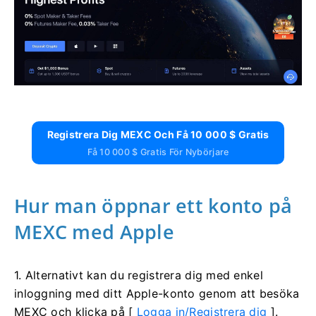
Registrera Dig MEXC Och Få 10 000 $ Gratis
Få 10 000 $ Gratis För Nybörjare
Hur man öppnar ett konto på
MEXC med Apple
1. Alternativt kan du registrera dig med enkel
inloggning med ditt Apple-konto genom att besöka
MEXC och klicka på [
Logga in/Registrera dig
].