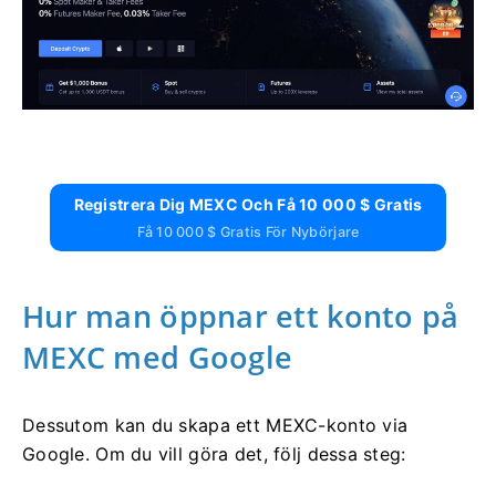
Registrera Dig MEXC Och Få 10 000 $ Gratis
Få 10 000 $ Gratis För Nybörjare
Hur man öppnar ett konto på
MEXC med Google
Dessutom kan du skapa ett MEXC-konto via
Google.
Om du vill göra det, följ dessa steg: