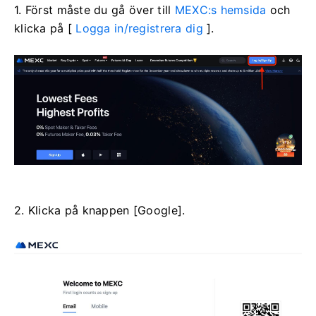
1. Först måste du gå över till
MEXC:s hemsida
och
klicka på [
Logga in/registrera dig
].
2. Klicka på knappen [Google].