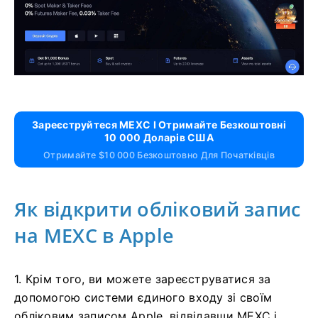
Зареєструйтеся MEXC І Отримайте Безкоштовні
10 000 Доларів США
Отримайте $10 000 Безкоштовно Для Початківців
Як відкрити обліковий запис
на MEXC в Apple
1. Крім того, ви можете зареєструватися за
допомогою системи єдиного входу зі своїм
обліковим записом Apple, відвідавши MEXC і