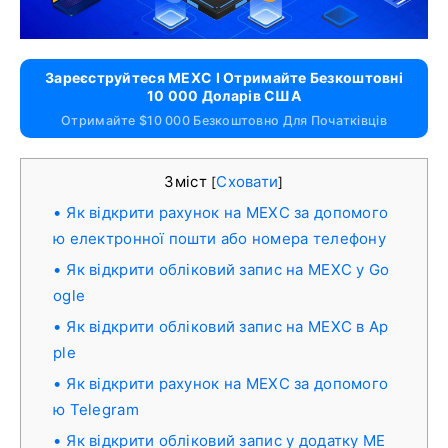
Зареєструйтеся MEXC І Отримайте Безкоштовні
10 000 Доларів США
Отримайте $10 000 Безкоштовно Для Початківців
Зміст
Сховати
[
]
Як відкрити рахунок на MEXC за допомого
ю електронної пошти або номера телефону
Як відкрити обліковий запис на MEXC у Go
ogle
Як відкрити обліковий запис на MEXC в Ap
ple
Як відкрити рахунок на MEXC за допомого
ю Telegram
Як відкрити обліковий запис у додатку ME