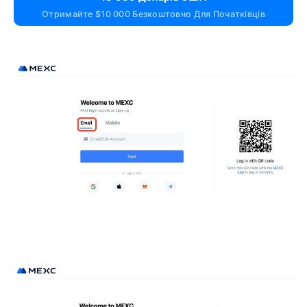
Отримайте $10 000 Безкоштовно Для Початківців