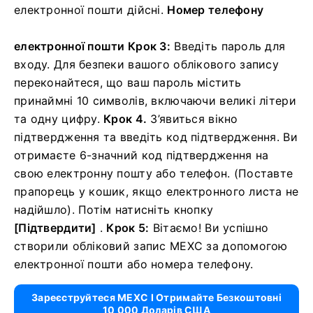
електронної пошти дійсні.
Номер телефону
електронної пошти
Крок 3:
Введіть пароль для
входу.
Для безпеки вашого облікового запису
переконайтеся, що ваш пароль містить
принаймні 10 символів, включаючи великі літери
та одну цифру.
Крок 4.
З’явиться вікно
підтвердження та введіть код підтвердження.
Ви
отримаєте 6-значний код підтвердження на
свою електронну пошту або телефон.
(Поставте
прапорець у кошик, якщо електронного листа не
надійшло).
Потім натисніть
кнопку
[Підтвердити]
.
Крок 5:
Вітаємо!
Ви успішно
створили обліковий запис MEXC за допомогою
електронної пошти або номера телефону.
Зареєструйтеся MEXC І Отримайте Безкоштовні
10 000 Доларів США