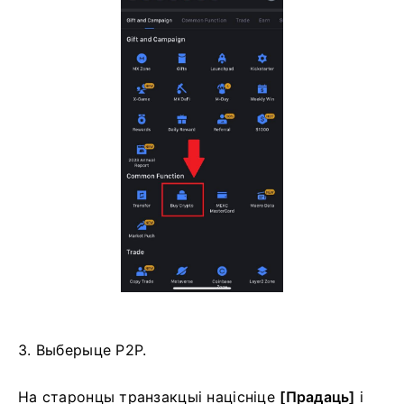
3. Выберыце P2P.
На старонцы транзакцыі націсніце
[Прадаць]
і