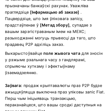
прызначаны банкаўскі рахунак.
Уважліва
праглядзіце
[Інфармацыю аб заказе]
.
Пацвердзіце, што імя ўліковага запісу,
прадстаўленае ў
[Метад збору],
супадае з
вашым зарэгістраваным імем на MEXC;
разыходжанні могуць прывесці да таго, што
прадавец P2P адхіліць заказ.
Выкарыстоўвайце
поле жывога чата
для зносін
у рэжыме рэальнага часу з гандлярамі,
спрыяючы хуткаму і эфектыўнаму
ўзаемадзеянню.
Заўвага:
продаж крыптавалюты праз P2P будзе
ажыццяўляцца выключна праз уліковы запіс Fiat.
Перш чым ініцыяваць транзакцыю,
пераканайцеся, што вашы сродкі даступныя на