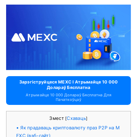
Зарэгіструйцеся MEXC І Атрымайце 10 000
Долараў Бясплатна
Атрымайце 10 000 Долараў Бясплатна Для
Пачаткоўцаў
Змест
Схаваць
[
]
Як прадаваць криптовалюту праз P2P на M
EXC (вэб-сайт)