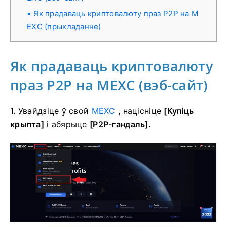
Як прадаваць криптовалюту праз P2P на M
EXC (прыкладанне)
Як прадаваць криптовалюту
праз P2P на MEXC (вэб-сайт)
1. Увайдзіце ў свой
MEXC
, націсніце
[Купіць
крыпта]
і абярыце
[P2P-гандаль].