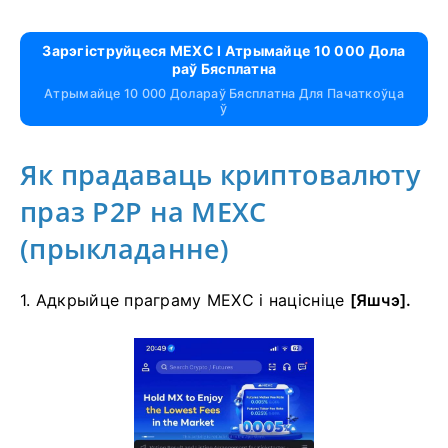
Зарэгіструйцеся MEXC І Атрымайце 10 000 Дола
Раў Бясплатна
Атрымайце 10 000 Долараў Бясплатна Для Пачаткоўца
Ў
Як прадаваць криптовалюту
праз P2P на MEXC
(прыкладанне)
1. Адкрыйце праграму MEXC і націсніце
[Яшчэ].