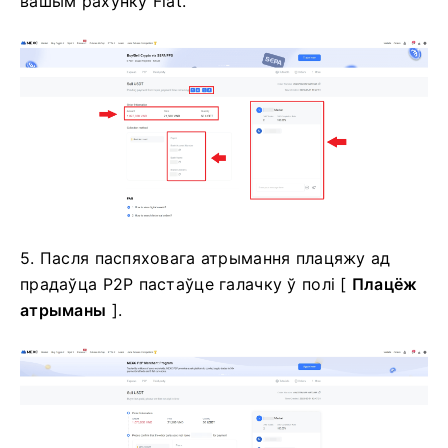
вашым рахунку Fiat.
5. Пасля паспяховага атрымання плацяжу ад
прадаўца P2P пастаўце галачку ў полі [
Плацёж
атрыманы
].