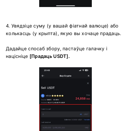
4. Увядзіце суму (у вашай фіатнай валюце) або
колькасць (у крыпта), якую вы хочаце прадаць.
Дадайце спосаб збору, пастаўце галачку і
націсніце
[Прадаць USDT].