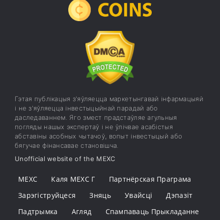
Гэтая публікацыя з'яўляецца маркетынгавай інфармацыяй
і не з'яўляецца інвестыцыйнай парадай або
даследаваннем. Яго змест прадстаўляе агульныя
погляды нашых экспертаў і не ўлічвае асабістыя
абставіны асобных чытачоў, вопыт інвестыцый або
бягучае фінансавае становішча.
Unofficial website of the MEXC
MEXC
Каля MEXC Г
Партнёрская Праграма
Зарэгіструйцеся
Зняць
Увайсці
Дэпазіт
Падтрымка
Агляд
Спампаваць Прыкладанне