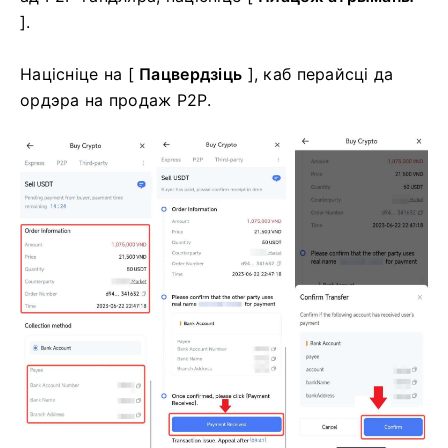
].
Націсніце на [
Пацвердзіць
], каб перайсці да
ордэра на продаж P2P.