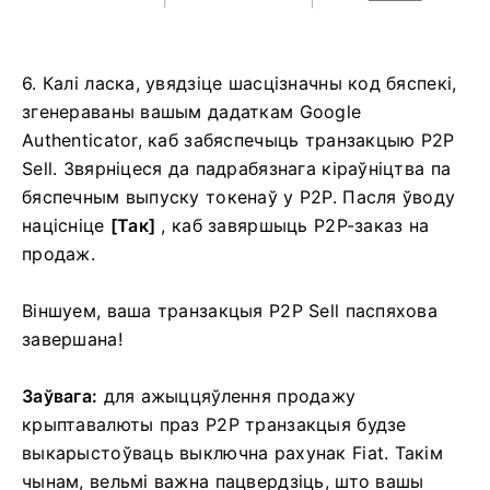
6. Калі ласка, увядзіце шасцізначны код бяспекі,
згенераваны вашым дадаткам Google
Authenticator, каб забяспечыць транзакцыю P2P
Sell. Звярніцеся да падрабязнага кіраўніцтва па
бяспечным выпуску токенаў у P2P.
Пасля ўводу
націсніце
[Так]
, каб завяршыць P2P-заказ на
продаж.
Віншуем, ваша транзакцыя P2P Sell паспяхова
завершана!
Заўвага:
для ажыццяўлення продажу
крыптавалюты праз P2P транзакцыя будзе
выкарыстоўваць выключна рахунак Fiat.
Такім
чынам, вельмі важна пацвердзіць, што вашы