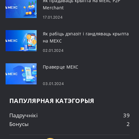
Як прадаваць крыпта на MEXC P2P
Merchant
17.01.2024
Як рабіць дэпазіт і гандляваць крыпта
на MEXC
02.01.2024
Праверце MEXC
03.01.2024
ПАПУЛЯРНАЯ КАТЭГОРЫЯ
Падручнікі
39
Бонусы
2