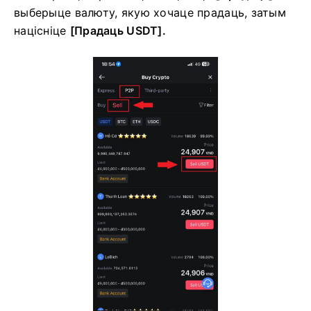
выберыце валюту, якую хочаце прадаць, затым
націсніце
[Прадаць USDT].