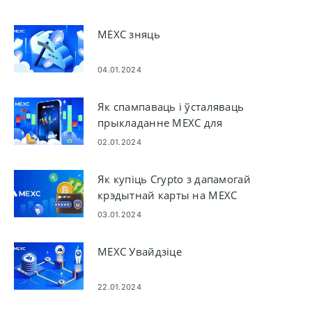
MEXC зняць
04.01.2024
Як спампаваць і ўсталяваць
прыкладанне MEXC для
мабільнага тэлефона (Android,
02.01.2024
iOS)
Як купіць Crypto з дапамогай
крэдытнай карты на MEXC
03.01.2024
MEXC Увайдзіце
22.01.2024