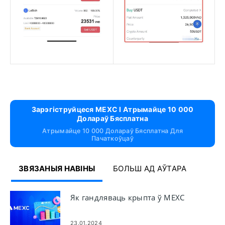
Зарэгіструйцеся MEXC І Атрымайце 10 000
Долараў Бясплатна
Атрымайце 10 000 Долараў Бясплатна Для
Пачаткоўцаў
ЗВЯЗАНЫЯ НАВІНЫ
БОЛЬШ АД АЎТАРА
Як гандляваць крыпта ў MEXC
23.01.2024