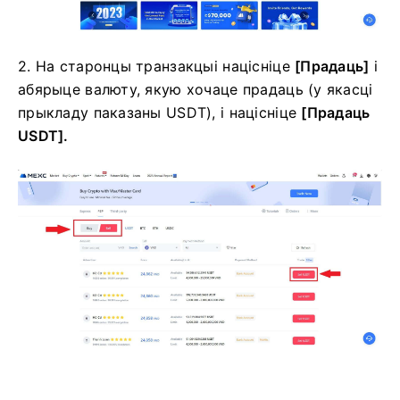
2. На старонцы транзакцыі націсніце
[Прадаць]
і
абярыце валюту, якую хочаце прадаць (у якасці
прыкладу паказаны USDT), і націсніце
[Прадаць
USDT].