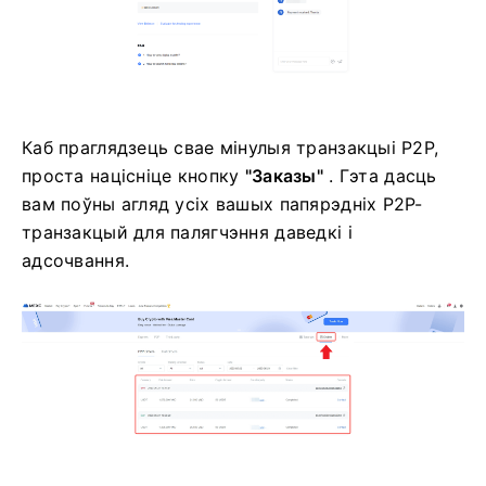
Каб праглядзець свае мінулыя транзакцыі P2P,
проста націсніце кнопку
"Заказы"
.
Гэта дасць
вам поўны агляд усіх вашых папярэдніх P2P-
транзакцый для палягчэння даведкі і
адсочвання.