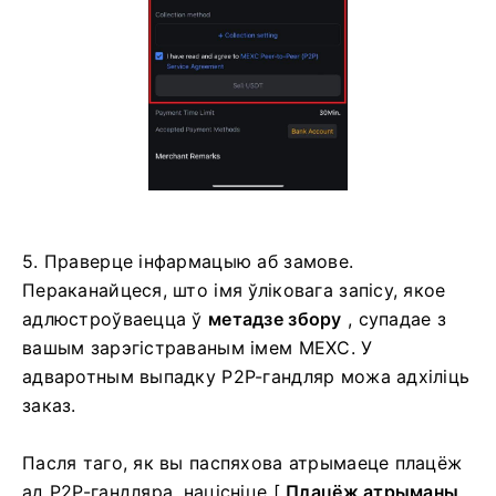
5. Праверце інфармацыю аб замове.
Пераканайцеся, што імя ўліковага запісу, якое
адлюстроўваецца ў
метадзе збору
, супадае з
вашым зарэгістраваным імем MEXC.
У
адваротным выпадку P2P-гандляр можа адхіліць
заказ.
Пасля таго, як вы паспяхова атрымаеце плацёж
ад P2P-гандляра, націсніце [
Плацёж атрыманы