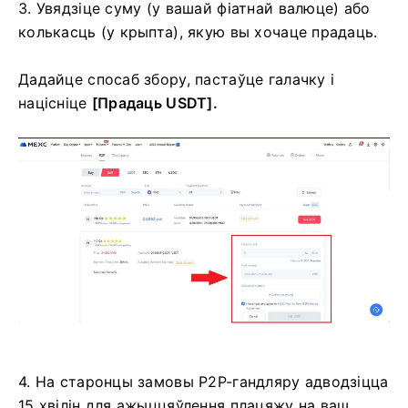
3. Увядзіце суму (у вашай фіатнай валюце) або
колькасць (у крыпта), якую вы хочаце прадаць.
Дадайце спосаб збору, пастаўце галачку і
націсніце
[Прадаць USDT].
4. На старонцы замовы P2P-гандляру адводзіцца
15 хвілін для ажыццяўлення плацяжу на ваш