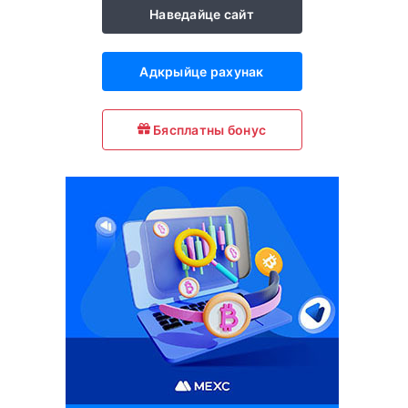
Наведайце сайт
Адкрыйце рахунак
Бясплатны бонус