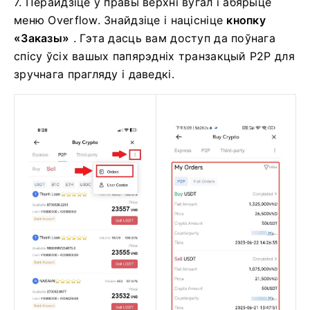
7. Перайдзіце ў правы верхні вугал і абярыце
меню Overflow.
Знайдзіце і націсніце
кнопку
«Заказы»
.
Гэта дасць вам доступ да поўнага
спісу ўсіх вашых папярэдніх транзакцый P2P для
зручнага прагляду і даведкі.