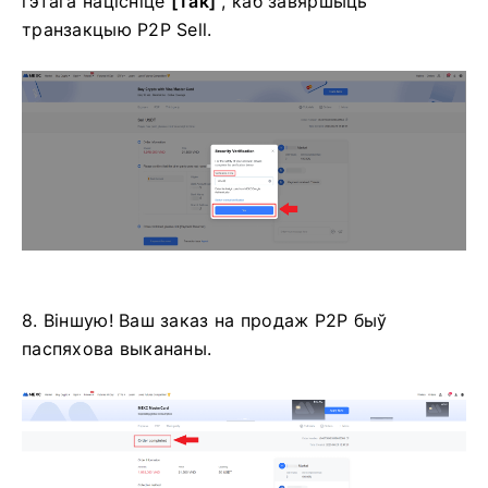
гэтага націсніце
[Так]
, каб завяршыць
транзакцыю P2P Sell.
8. Віншую!
Ваш заказ на продаж P2P быў
паспяхова выкананы.