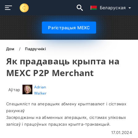
Беларуская
Рэгістрацыя MEXC
Дом
Падручнікі
Як прадаваць крыпта на
MEXC P2P Merchant
Adrian
Аўтар
Walker
Спецыяліст па аперацыях абмену крыптавалют і сістэмах
рахункаў
Засяроджаны на абменных аперацыях, сістэмах уліковых
запісаў і працоўных працэсах крыпта-транзакцый.
17.01.2024