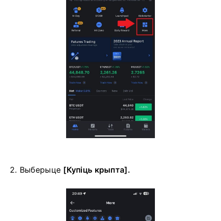
2. Выберыце
[Купіць крыпта].