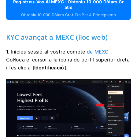
Registreu-Vos Al MEXC I Obteniu 10.000 Dòlars Gr
Atis
Obteniu 10.000 Dòlars Gratuïts Per A Principiants
KYC avançat a MEXC (lloc web)
1. Inicieu sessió al vostre compte
de MEXC
.
Col·loca el cursor a la icona de perfil superior dreta
i fes clic a
[Identificació].