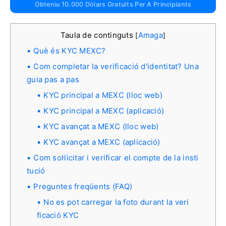
Obteniu 10.000 Dòlars Gratuïts Per A Principiants
Taula de continguts
Amaga
[
]
Què és KYC MEXC?
Com completar la verificació d'identitat? Una
guia pas a pas
KYC principal a MEXC (lloc web)
KYC principal a MEXC (aplicació)
KYC avançat a MEXC (lloc web)
KYC avançat a MEXC (aplicació)
Com sol·licitar i verificar el compte de la insti
tució
Preguntes freqüents (FAQ)
No es pot carregar la foto durant la veri
ficació KYC