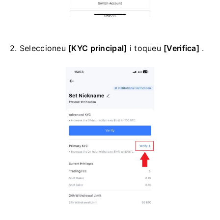
2. Seleccioneu
[KYC principal]
i toqueu
[Verifica]
.