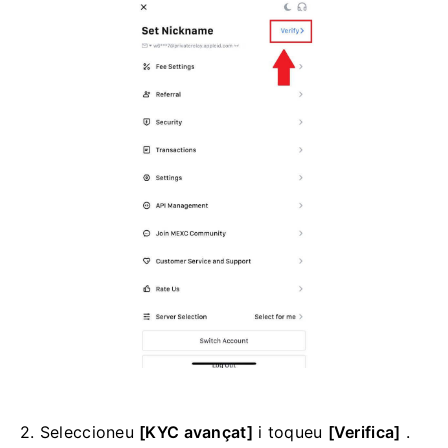
2. Seleccioneu
[KYC avançat]
i toqueu
[Verifica]
.