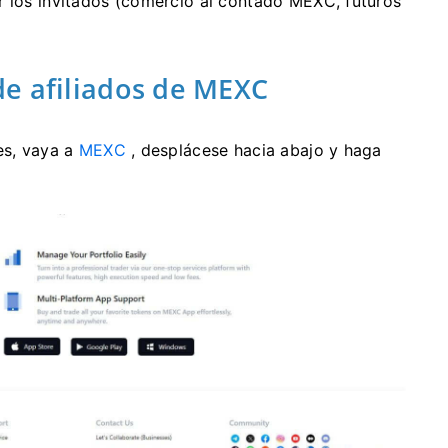
r los invitados (comercio al contado MEXC, futuros
e afiliados de MEXC
es, vaya a
MEXC
, desplácese hacia abajo y haga