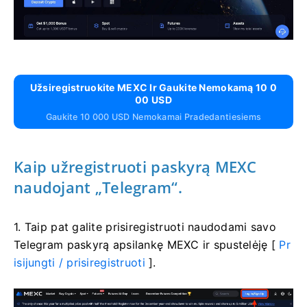
Užsiregistruokite MEXC Ir Gaukite Nemokamą 10 0
00 USD
Gaukite 10 000 USD Nemokamai Pradedantiesiems
Kaip užregistruoti paskyrą MEXC
naudojant „Telegram“.
1. Taip pat galite prisiregistruoti naudodami savo
Telegram paskyrą apsilankę MEXC ir spustelėję [
Pr
isijungti / prisiregistruoti
].