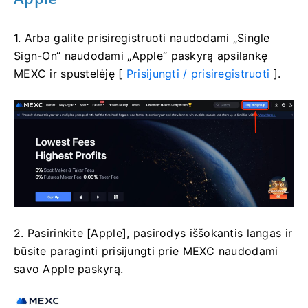
1. Arba galite prisiregistruoti naudodami „Single
Sign-On“ naudodami „Apple“ paskyrą apsilankę
MEXC ir spustelėję [
Prisijungti / prisiregistruoti
].
2. Pasirinkite [Apple], pasirodys iššokantis langas ir
būsite paraginti prisijungti prie MEXC naudodami
savo Apple paskyrą.