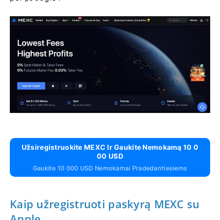
Užsiregistruokite MEXC Ir Gaukite Nemokamą 10 0
00 USD
Gaukite 10 000 USD Nemokamai Pradedantiesiems
Kaip užregistruoti paskyrą MEXC su
Apple