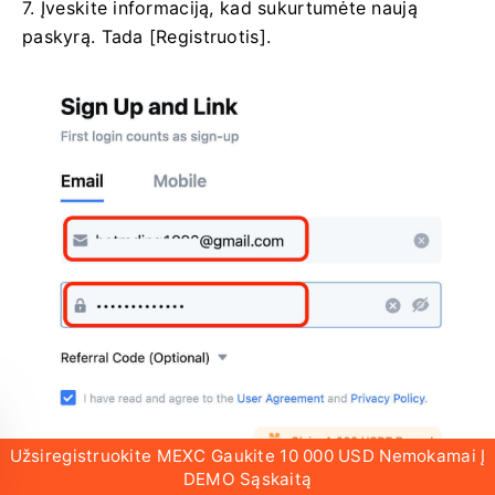
7. Įveskite informaciją, kad sukurtumėte naują
paskyrą.
Tada [Registruotis].
Užsiregistruokite MEXC Gaukite 10 000 USD Nemokamai Į
DEMO Sąskaitą