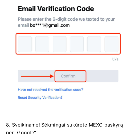
8. Sveikiname!
Sėkmingai sukūrėte MEXC paskyrą
per „Google“.