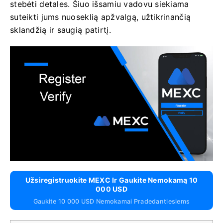
stebėti detales. Šiuo išsamiu vadovu siekiama
suteikti jums nuoseklią apžvalgą, užtikrinančią
sklandžią ir saugią patirtį.
Užsiregistruokite MEXC Ir Gaukite Nemokamą 10
000 USD
Gaukite 10 000 USD Nemokamai Pradedantiesiems