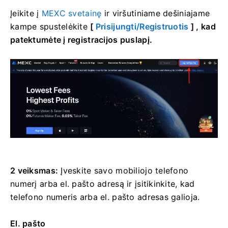
Įeikite į
MEXC svetainę
ir
viršutiniame dešiniajame
kampe spustelėkite
[
Prisijungti/Registruotis
] , kad
patektumėte į registracijos puslapį.
2 veiksmas:
Įveskite savo mobiliojo telefono
numerį arba el. pašto adresą ir įsitikinkite, kad
telefono numeris arba el. pašto adresas galioja.
El. pašto