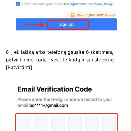
6. Į el. laišką arba telefoną gausite 6 skaitmenų
patvirtinimo kodą.
Įveskite kodą ir spustelėkite
[Patvirtinti].