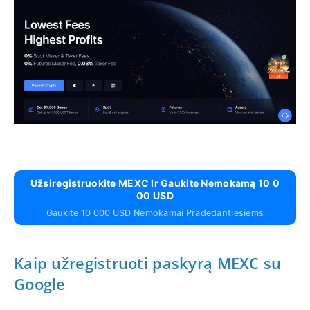
Užsiregistruokite MEXC Ir Gaukite Nemokamą 10 0
00 USD
Gaukite 10 000 USD Nemokamai Pradedantiesiems
Kaip užregistruoti paskyrą MEXC su
Google