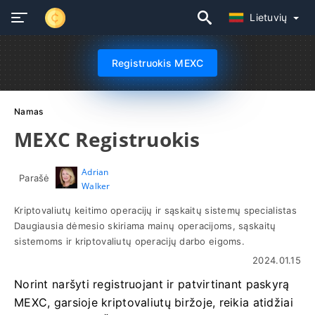
Lietuvių
Registruokis MEXC
Namas
MEXC Registruokis
Adrian
Parašė
Walker
Kriptovaliutų keitimo operacijų ir sąskaitų sistemų specialistas
Daugiausia dėmesio skiriama mainų operacijoms, sąskaitų
sistemoms ir kriptovaliutų operacijų darbo eigoms.
2024.01.15
Norint naršyti registruojant ir patvirtinant paskyrą
MEXC, garsioje kriptovaliutų biržoje, reikia atidžiai