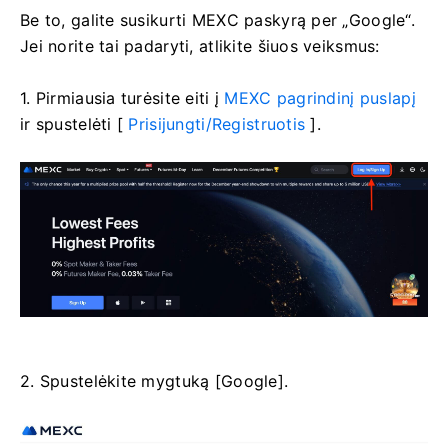
Be to, galite susikurti MEXC paskyrą per „Google“.
Jei norite tai padaryti, atlikite šiuos veiksmus:
1. Pirmiausia turėsite eiti į
MEXC pagrindinį puslapį
ir spustelėti [
Prisijungti/Registruotis
].
2. Spustelėkite mygtuką [Google].