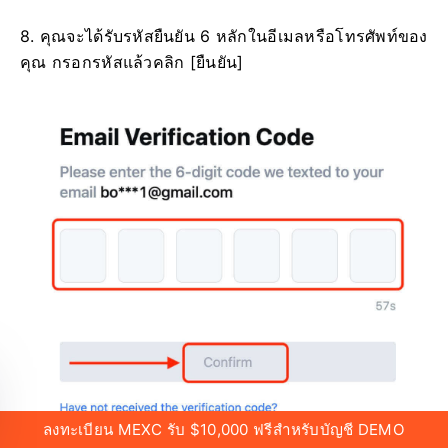
8. คุณจะได้รับรหัสยืนยัน 6 หลักในอีเมลหรือโทรศัพท์ของ
คุณ
กรอกรหัสแล้วคลิก [ยืนยัน]
ลงทะเบียน MEXC รับ $10,000 ฟรีสำหรับบัญชี DEMO