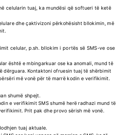
në celularin tuaj, ka mundësi që softueri të ketë
celulare dhe çaktivizoni përkohësisht bllokimin, më
it.
mit celular, p.sh. bllokim i portës së SMS-ve ose
lular është e mbingarkuar ose ka anomali, mund të
ë dërguara.
Kontaktoni ofruesin tuaj të shërbimit
 përsëri më vonë për të marrë kodin e verifikimit.
an shumë shpejt.
 kodin e verifikimit SMS shumë herë radhazi mund të
erifikimit.
Prit pak dhe provo sërish më vonë.
odhjen tuaj aktuale.