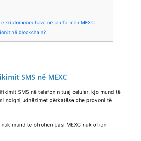
t e kriptomonedhave në platformën MEXC
sionit në blockchain?
fikimit SMS në MEXC
fikimit SMS në telefonin tuaj celular, kjo mund të
mi ndiqni udhëzimet përkatëse dhe provoni të
 nuk mund të ofrohen pasi MEXC nuk ofron