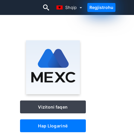
Shqip
Regjistrohu
Shqip
Vizitoni faqen
Hap Llogarinë