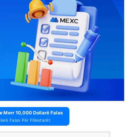
 Merr 10,000 Dollarë Falas
arë Falas Për Fillestarët