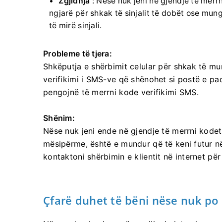
Zgjidhja
: Nëse nuk jeni në gjendje të merr
ngjarë për shkak të sinjalit të dobët ose mung
të mirë sinjali.
Probleme të tjera:
Shkëputja e shërbimit celular për shkak të mun
verifikimi i SMS-ve që shënohet si postë e pad
pengojnë të merrni kode verifikimi SMS.
Shënim:
Nëse nuk jeni ende në gjendje të merrni kodet 
mësipërme, është e mundur që të keni futur n
kontaktoni shërbimin e klientit në internet pë
Çfarë duhet të bëni nëse nuk po