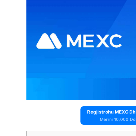
Regjistrohu MEXC Dhe
Merrni 10,000 Doll