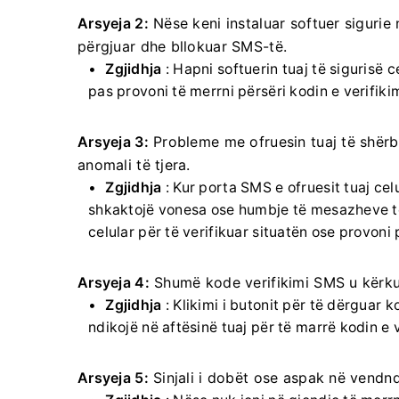
Arsyeja 2:
Nëse keni instaluar softuer sigurie 
përgjuar dhe bllokuar SMS-të.
Zgjidhja
: Hapni softuerin tuaj të sigurisë 
pas provoni të merrni përsëri kodin e verifikim
Arsyeja 3:
Probleme me ofruesin tuaj të shërbi
anomali të tjera.
Zgjidhja
: Kur porta SMS e ofruesit tuaj ce
shkaktojë vonesa ose humbje të mesazheve t
celular për të verifikuar situatën ose provoni
Arsyeja 4:
Shumë kode verifikimi SMS u kërku
Zgjidhja
: Klikimi i butonit për të dërguar
ndikojë në aftësinë tuaj për të marrë kodin e v
Arsyeja 5:
Sinjali i dobët ose aspak në vendnd