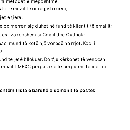
voni metodat e mëposhtme:
të të emailit kur regjistroheni;
et e tjera;
 po merren siç duhet në fund të klientit të emailit;
rues i zakonshëm si Gmail dhe Outlook;
pasi mund të ketë një vonesë në rrjet.
Kodi i
a;
nd të jetë bllokuar.
Do t'ju kërkohet të vendosni
ë emailit MEXC përpara se të përpiqeni të merrni
oshtëm (lista e bardhë e domenit të postës