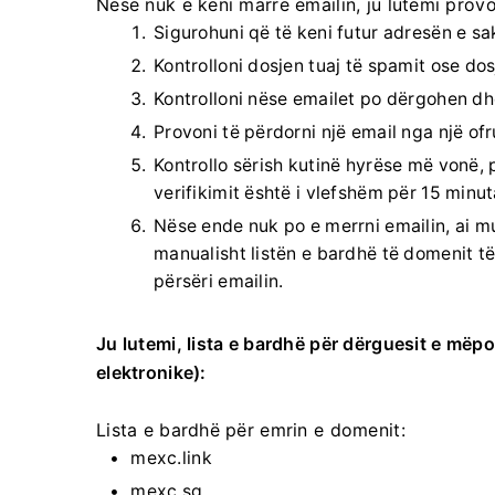
Nëse nuk e keni marrë emailin, ju lutemi pro
Sigurohuni që të keni futur adresën e sak
Kontrolloni dosjen tuaj të spamit ose dosj
Kontrolloni nëse emailet po dërgohen dhe
Provoni të përdorni një email nga një of
Kontrollo sërish kutinë hyrëse më vonë, 
verifikimit është i vlefshëm për 15 minut
Nëse ende nuk po e merrni emailin, ai mu
manualisht listën e bardhë të domenit t
përsëri emailin.
Ju lutemi, lista e bardhë për dërguesit e mëp
elektronike):
Lista e bardhë për emrin e domenit:
mexc.link
mexc.sg