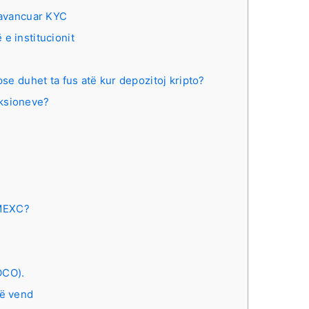
 avancuar KYC
 e institucionit
se duhet ta fus atë kur depozitoj kripto?
aksioneve?
 MEXC?
OCO).
 në vend