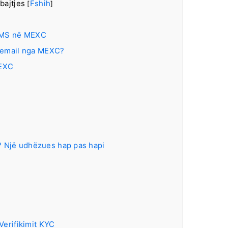
bajtjes
Fshih
[
]
 SMS në MEXC
i email nga MEXC?
MEXC
it? Një udhëzues hap pas hapi
Verifikimit KYC