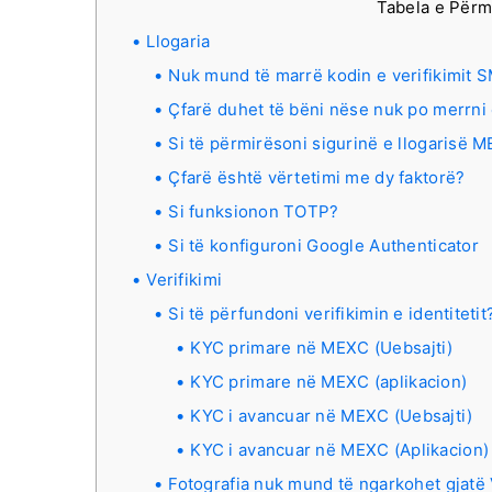
Tabela e Përm
Llogaria
Nuk mund të marrë kodin e verifikimit
Çfarë duhet të bëni nëse nuk po merrn
Si të përmirësoni sigurinë e llogarisë 
Çfarë është vërtetimi me dy faktorë?
Si funksionon TOTP?
Si të konfiguroni Google Authenticator
Verifikimi
Si të përfundoni verifikimin e identitet
KYC primare në MEXC (Uebsajti)
KYC primare në MEXC (aplikacion)
KYC i avancuar në MEXC (Uebsajti)
KYC i avancuar në MEXC (Aplikacion)
Fotografia nuk mund të ngarkohet gjatë 