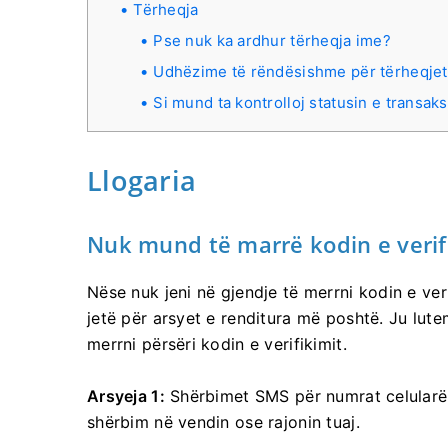
Tërheqja
Pse nuk ka ardhur tërheqja ime?
Udhëzime të rëndësishme për tërheqje
Si mund ta kontrolloj statusin e transak
Llogaria
Nuk mund të marrë kodin e veri
Nëse nuk jeni në gjendje të merrni kodin e veri
jetë për arsyet e renditura më poshtë.
Ju lute
merrni përsëri kodin e verifikimit.
Arsyeja 1:
Shërbimet SMS për numrat celularë
shërbim në vendin ose rajonin tuaj.