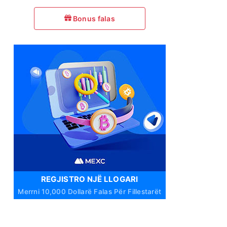
Bonus falas
REGJISTRO NJË LLOGARI
Merrni 10,000 Dollarë Falas Për Fillestarët