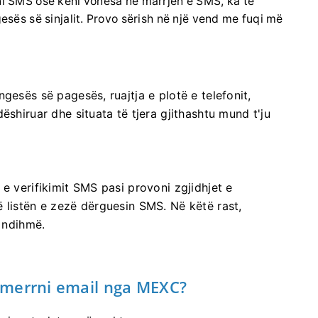
ni SMS ose keni vonesa në marrjen e SMS, ka të
esës së sinjalit.
Provo sërish në një vend me fuqi më
gesës së pagesës, ruajtja e plotë e telefonit,
ëshiruar dhe situata të tjera gjithashtu mund t'ju
e verifikimit SMS pasi provoni zgjidhjet e
ë listën e zezë dërguesin SMS.
Në këtë rast,
r ndihmë.
 merrni email nga MEXC?