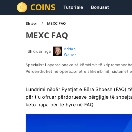
Tutoriale
Bonuset
Shtëpi
MEXC FAQ
MEXC FAQ
Adrian
Shkruar nga
Walker
Specialist i operacioneve të këmbimit të kriptomonedha
Përqendrohet në operacionet e shkëmbimit, sistemet e 
Lundrimi nëpër Pyetjet e Bëra Shpesh (FAQ) të 
për t'u ofruar përdoruesve përgjigje të shpej
këto hapa për të hyrë në FAQ: